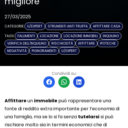
migliore
27/03/2025
CATEGORIE:
U/EXPERT
STRUMENTI ANTI TRUFFA
AFFITTARE CASA
TAGS:
FALLIMENTI
LOCAZIONE
LOCAZIONE IMMOBILI
INQUILINO
VERIFICA DELL'INQUILINO
RISCHIOSITÀ
AFFITTARE
IPOTECHE
NEGATIVITÀ
PIGNORAMENTI
U/EXPERT
Condividi su:
Affittare
un
immobile
può rappresentare una
fonte di reddito extra importante per l’economia di
una famiglia, ma se lo si fa senza
tutelarsi
si può
rischiare molto sia in termini economici che di