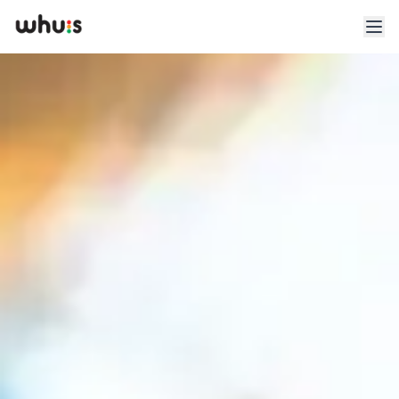
Esplora
Tariffe
Clienti
Blog
App
Whuis per lo sport
Accedi
Registrati