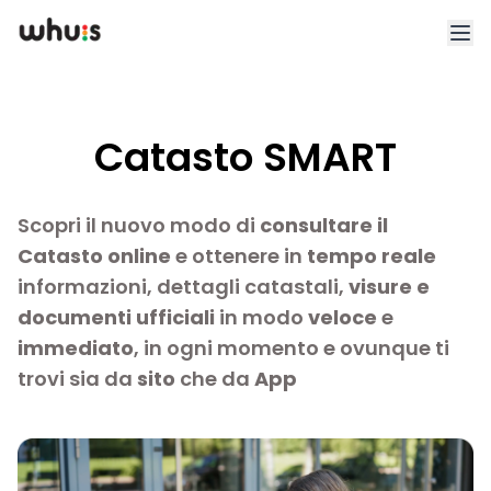
Esplora
Catasto SMART
Tariffe
Clienti
Scopri il nuovo modo di
consultare il
Catasto online
e ottenere in
tempo reale
Blog
informazioni, dettagli catastali,
visure e
documenti ufficiali
in modo
veloce
e
App
immediato
, in ogni momento e ovunque ti
Whuis per lo sport
trovi sia da
sito
che da
App
Accedi
Registrati