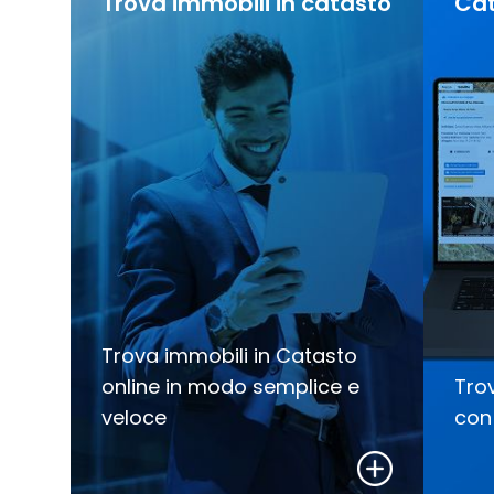
Trova immobili in catasto
Ca
Trova immobili in Catasto
online in modo semplice e
Tro
veloce
con