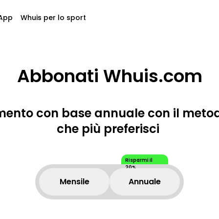
App
Whuis per lo sport
Abbonati Whuis.com
mento con base annuale con il met
che più preferisci
Risparmi il
20%
Mensile
Annuale