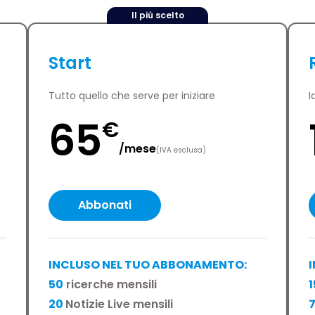
Il più scelto
Start
Tutto quello che serve per iniziare
I
65
€
/
mese
(IVA esclusa)
Abbonati
INCLUSO NEL TUO ABBONAMENTO:
50
ricerche mensili
1
20
Notizie Live mensili