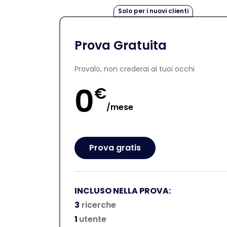
Solo per i nuovi clienti
Prova Gratuita
Provalo, non crederai ai tuoi occhi
0
€
/
mese
Prova gratis
INCLUSO NELLA PROVA:
3
ricerche
1
utente