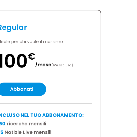
Regular
deale per chi vuole il massimo
100
€
/
mese
(IVA esclusa)
Abbonati
INCLUSO NEL TUO ABBONAMENTO:
50
ricerche mensili
75
Notizie Live mensili