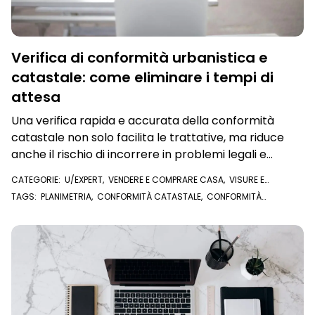
Verifica di conformità urbanistica e
catastale: come eliminare i tempi di
attesa
Una verifica rapida e accurata della conformità
catastale non solo facilita le trattative, ma riduce
anche il rischio di incorrere in problemi legali e
contrattuali
CATEGORIE:
U/EXPERT
,
VENDERE E COMPRARE CASA
,
VISURE E
DOCUMENTI ONLINE
,
PLANIMETRIA CATASTALE
TAGS:
PLANIMETRIA
,
CONFORMITÀ CATASTALE
,
CONFORMITÀ
URBANISTICA
,
PLANIMETRIA CATASTALE
,
U/EXPERT