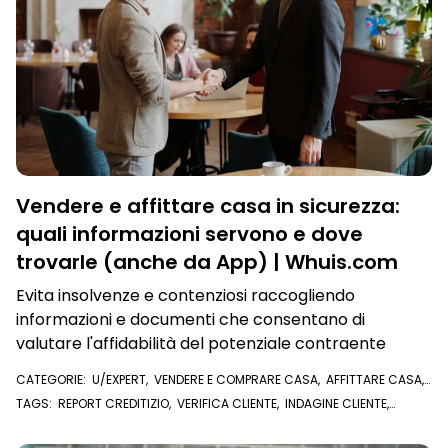
Vendere e affittare casa in sicurezza:
quali informazioni servono e dove
trovarle (anche da App) | Whuis.com
Evita insolvenze e contenziosi raccogliendo
informazioni e documenti che consentano di
valutare l'affidabilità del potenziale contraente
CATEGORIE:
U/EXPERT
,
VENDERE E COMPRARE CASA
,
AFFITTARE CASA
,
VISURE E DOCUMENTI ONLINE
,
REPORT EXPERIAN
TAGS:
REPORT CREDITIZIO
,
VERIFICA CLIENTE
,
INDAGINE CLIENTE
,
AFFITTARE CASA
,
VENDERE CASA
,
U/EXPERT