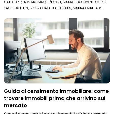
CATEGORIE:
IN PRIMO PIANO
,
U/EXPERT
,
VISURE E DOCUMENTI ONLINE
,
VISURA CATASTALE
,
VISURA IPOTECARIA
TAGS:
U/EXPERT
,
VISURA CATASTALE GRATIS
,
VISURA ONINE
,
APP
CATASTO
,
APP VISURE ONLINE
,
MIO CATASTO
,
VISURE ONLINE
,
VISURA
CATASTALE
Guida al censimento immobiliare: come
trovare immobili prima che arrivino sul
mercato
Scopri come individuare gli immobili più interessanti