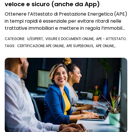
veloce e sicuro (anche da App)
Ottenere l’Attestato di Prestazione Energetica (APE)
in tempi rapidi è essenziale per evitare ritardi nelle
trattative immobiliari e mettere in regola l’immobile
dopo la fine dei lavori
CATEGORIE:
U/EXPERT
,
VISURE E DOCUMENTI ONLINE
,
APE - ATTESTATO
DI PRESTAZIONE ENERGETICA
TAGS:
CERTIFICAZIONE APE ONLINE
,
APE SUPEBONUS
,
APE ONLINE
,
ATTESTATO DI PRESTAZIONE ENERGETICA
,
SUPERBONUS
,
CERTIFICAZIONE ENERGETICA
,
APE
,
U/EXPERT