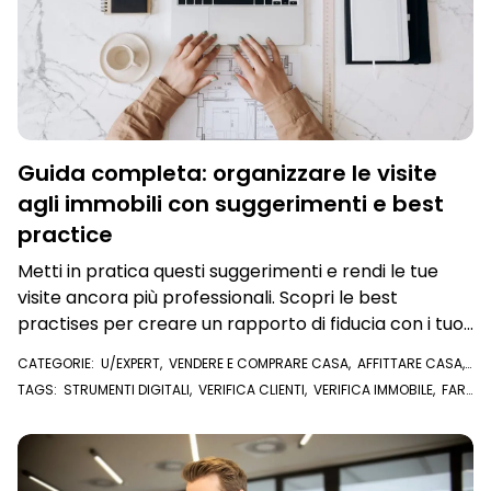
Guida completa: organizzare le visite
agli immobili con suggerimenti e best
practice
Metti in pratica questi suggerimenti e rendi le tue
visite ancora più professionali. Scopri le best
practises per creare un rapporto di fiducia con i tuoi
clienti e semplificati la vita con la tecnologia
CATEGORIE:
U/EXPERT
,
VENDERE E COMPRARE CASA
,
AFFITTARE CASA
,
VISURE E DOCUMENTI ONLINE
TAGS:
STRUMENTI DIGITALI
,
VERIFICA CLIENTI
,
VERIFICA IMMOBILE
,
FARE
ZONA
,
AGENTE IMMOBILIARE
,
VISURE
,
U/EXPERT