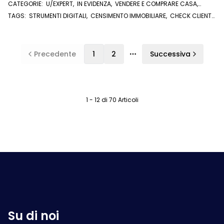
CATEGORIE:
U/EXPERT
,
IN EVIDENZA
,
VENDERE E COMPRARE CASA
,
AFFITTARE CASA
,
VISURE E DOCUMENTI ONLINE
TAGS:
STRUMENTI DIGITALI
,
CENSIMENTO IMMOBILIARE
,
CHECK CLIENTE
,
FARE ZONA
,
VISURE ONLINE
,
AGENTE IMMOBILIARE
,
AFFIDABILITÀ
CREDITIZIA
,
U/EXPERT
Precedente
1
2
Successiva
Più pagine
1 - 12 di 70 Articoli
Su di noi