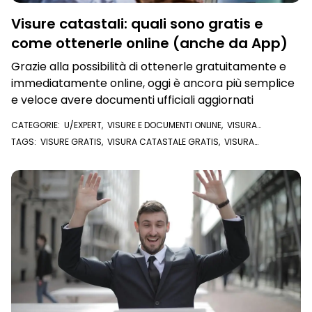
Visure catastali: quali sono gratis e
come ottenerle online (anche da App)
Grazie alla possibilità di ottenerle gratuitamente e
immediatamente online, oggi è ancora più semplice
e veloce avere documenti ufficiali aggiornati
CATEGORIE:
U/EXPERT
,
VISURE E DOCUMENTI ONLINE
,
VISURA
CATASTALE
TAGS:
VISURE GRATIS
,
VISURA CATASTALE GRATIS
,
VISURA
CATASTALE STORICA
,
VISURE CATASTALI
,
VISURA CATASTALE ONLINE
,
VISURA CATASTALE
,
U/EXPERT