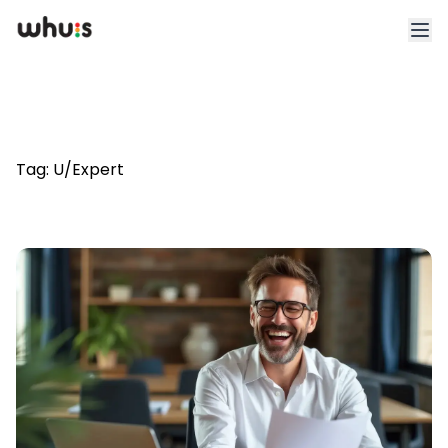
Esplora
Tariffe
Tag:
U/Expert
Clienti
Blog
App
Whuis per lo sport
Accedi
Registrati