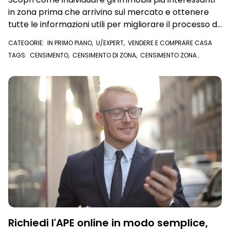
in zona prima che arrivino sul mercato e ottenere
tutte le informazioni utili per migliorare il processo di
acquisizione
CATEGORIE:
IN PRIMO PIANO
,
U/EXPERT
,
VENDERE E COMPRARE CASA
TAGS:
CENSIMENTO
,
CENSIMENTO DI ZONA
,
CENSIMENTO ZONA
DISCOVERY
,
ACQUISIZIONI
,
PROPRIETARI IMMOBILE
,
FARE ZONA
,
U/EXPERT
Richiedi l'APE online in modo semplice,