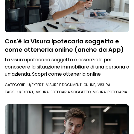
Cos'è la Visura Ipotecaria soggetto e
come ottenerla online (anche da App)
La visura ipotecaria soggetto è essenziale per
conoscere la situazione immobiliare di una persona o
un’azienda. Scopri come ottenerla online
CATEGORIE:
U/EXPERT
,
VISURE E DOCUMENTI ONLINE
,
VISURA
IPOTECARIA
TAGS:
U/EXPERT
,
VISURA IPOTECARIA SOGGETTO
,
VISURA IPOTECARIA
,
APP VISURE
,
APP VISURE ONLINE
,
VISURE IPOTECARIE