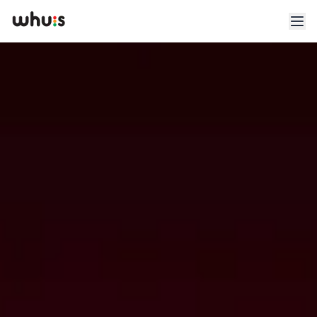
Esplora
Tariffe
Clienti
Blog
App
Whuis per lo sport
Accedi
Registrati