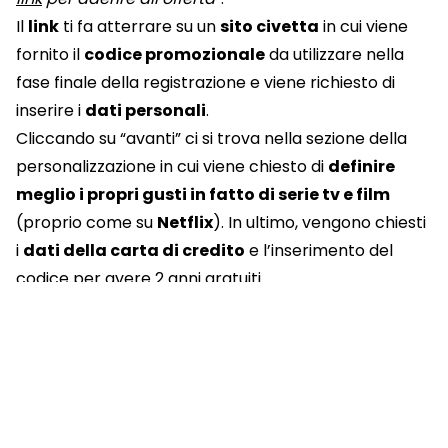
Il
link
ti fa atterrare su un
sito civetta
in cui viene
fornito il
codice promozionale
da utilizzare nella
fase finale della registrazione e viene richiesto di
inserire i
dati personali
.
Cliccando su “avanti” ci si trova nella sezione della
personalizzazione in cui viene chiesto di
definire
meglio i propri gusti in fatto di serie tv e film
(proprio come su
Netflix
). In ultimo, vengono chiesti
i
dati della carta di credito
e l’inserimento del
codice per avere 2 anni gratuiti.
Ed è a questo punto che scatta la
truffa
.
Come difendersi
Per
evitare di cadere in questo tipo di truffe
l’unico modo è diffidare sempre di offerte
improbabili. Se si ha il dubbio che si tratti davvero di
un’offerta reale, prima di cliccare qualsiasi link