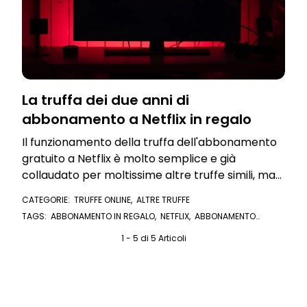
La truffa dei due anni di
abbonamento a Netflix in regalo
Il funzionamento della truffa dell'abbonamento
gratuito a Netflix è molto semplice e già
collaudato per moltissime altre truffe simili, ma
ha già tratto in inganno migliaia di vittime
CATEGORIE:
TRUFFE ONLINE
,
ALTRE TRUFFE
TAGS:
ABBONAMENTO IN REGALO
,
NETFLIX
,
ABBONAMENTO
GRATIS
,
ABBONAMENTO NETFLIX
,
CARTA DI CREDITO
,
TRUFFA
,
ABBONAMENTO TRUFFA
,
1 - 5 di 5 Articoli
SMS