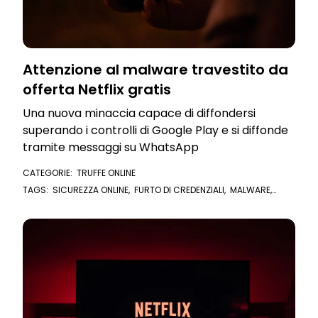
Attenzione al malware travestito da
offerta Netflix gratis
Una nuova minaccia capace di diffondersi
superando i controlli di Google Play e si diffonde
tramite messaggi su WhatsApp
CATEGORIE:
TRUFFE ONLINE
TAGS:
SICUREZZA ONLINE
,
FURTO DI CREDENZIALI
,
MALWARE
,
NETFLIX
,
GOOGLE PLAY
,
CREDENZIALI
,
DATI PERSONALI
,
WHATSAPP