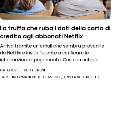
La truffa che ruba i dati della carta di
credito agli abbonati Netflix
Arriva tramite un’email che sembra provenire
da Netflix e invita l’utente a verificare le
informazioni di pagamento. Cosa si rischia e
come difendersi
CATEGORIE:
TRUFFE ONLINE
TAGS:
INFORMAZIONI DI PAGAMENTO
,
TRUFFA NETFLIX
,
SITO
CLONE
,
NETFLIX
,
CARTA DI CREDITO
,
SERVIZIO CLIENTI