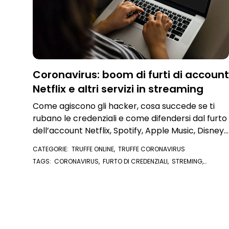
Coronavirus: boom di furti di account
Netflix e altri servizi in streaming
Come agiscono gli hacker, cosa succede se ti
rubano le credenziali e come difendersi dal furto
dell’account Netflix, Spotify, Apple Music, Disney
+ e altri
CATEGORIE:
TRUFFE ONLINE
,
TRUFFE CORONAVIRUS
TAGS:
CORONAVIRUS
,
FURTO DI CREDENZIALI
,
STREMING
,
MALWARE
,
CREDENZIALI
,
NETFLIX
,
PASSWORD
,
ACCOUNT
,
HACKER