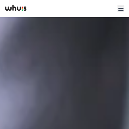
Esplora
Tariffe
Clienti
Blog
App
Whuis per lo sport
Accedi
Registrati