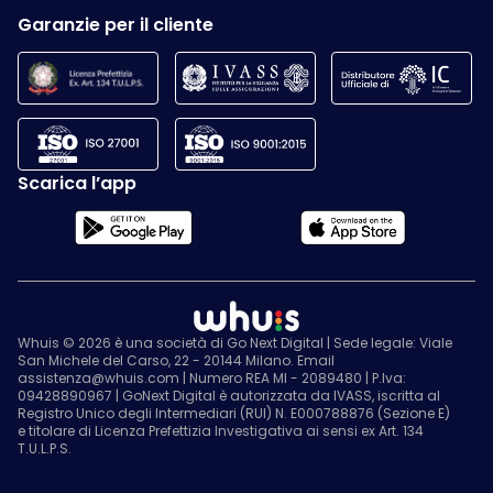
Garanzie per il cliente
Scarica l’app
Whuis © 2026 è una società di Go Next Digital | Sede legale: Viale
San Michele del Carso, 22 - 20144 Milano. Email
assistenza@whuis.com | Numero REA MI - 2089480 | P.Iva:
09428890967 | GoNext Digital è autorizzata da IVASS, iscritta al
Registro Unico degli Intermediari (RUI) N. E000788876 (Sezione E)
e titolare di Licenza Prefettizia Investigativa ai sensi ex Art. 134
T.U.L.P.S.