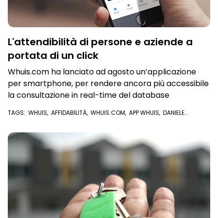
L'attendibilità di persone e aziende a
portata di un click
Whuis.com ha lanciato ad agosto un’applicazione
per smartphone, per rendere ancora più accessibile
la consultazione in real-time del database
TAGS:
WHUIS
,
AFFIDABILITÀ
,
WHUIS.COM
,
APP WHUIS
,
DANIELE
MANCINI
,
ATTENDIBILITÀ
,
IMMOBILIARE
,
APPLICAZIONE
,
SMARTPHONE
,
VENDITORI