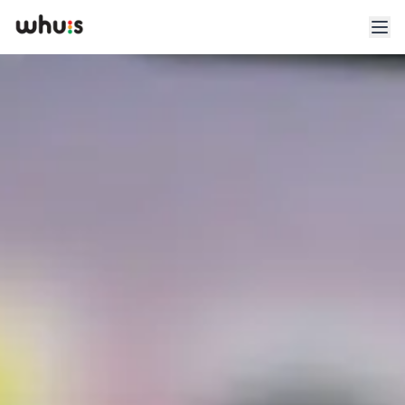
Esplora
Tariffe
Clienti
Blog
App
Whuis per lo sport
Accedi
Registrati