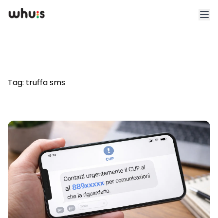
Esplora
Tariffe
Tag:
truffa sms
Clienti
Blog
App
Whuis per lo sport
Accedi
Registrati