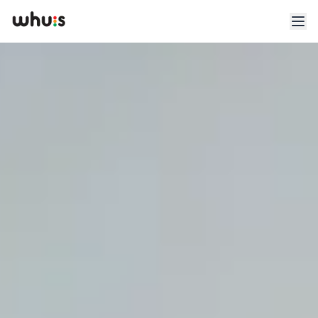
Esplora
Tariffe
Clienti
Blog
App
Whuis per lo sport
Accedi
Registrati