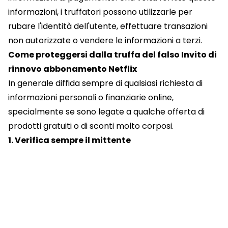
informazioni, i truffatori possono utilizzarle per
rubare l'identità dell'utente, effettuare transazioni
non autorizzate o vendere le informazioni a terzi.
Come proteggersi dalla truffa del falso Invito di
rinnovo abbonamento Netflix
In generale diffida sempre di qualsiasi richiesta di
informazioni personali o finanziarie online,
specialmente se sono legate a qualche offerta di
prodotti gratuiti o di sconti molto corposi.
1. Verifica sempre il mittente
Prima di rispondere a qualsiasi messaggio che
afferma di provenire da Netflix o da qualsiasi altra
azienda, verifica sempre la sua legittimità. Controlla
l'indirizzo email o il numero di telefono del mittente e
cerca eventuali segni di phishing, come errori
grammaticali o ortografici.