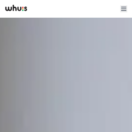
Esplora
Tariffe
Clienti
Blog
App
Whuis per lo sport
Accedi
Registrati