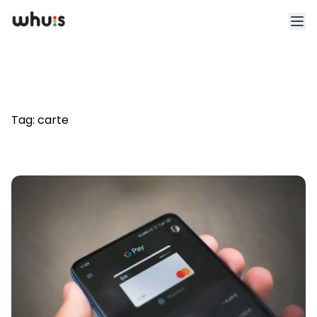
Esplora
Tariffe
Tag:
carte
Clienti
Blog
App
Whuis per lo sport
Accedi
Registrati