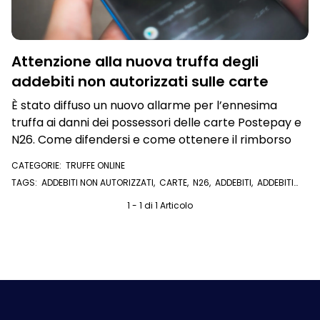
Attenzione alla nuova truffa degli
addebiti non autorizzati sulle carte
È stato diffuso un nuovo allarme per l’ennesima
truffa ai danni dei possessori delle carte Postepay e
N26. Come difendersi e come ottenere il rimborso
CATEGORIE:
TRUFFE ONLINE
TAGS:
ADDEBITI NON AUTORIZZATI
,
CARTE
,
N26
,
ADDEBITI
,
ADDEBITI
CARTA
,
CARTA
,
TRUFFA POSTEPAY
,
BLOCCO CARTA
,
RIMBORSO
,
POSTEPAY
1 - 1 di 1 Articolo