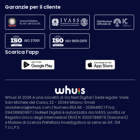
Garanzie per il cliente
Scarica l’app
Whuis © 2026 è una società di Go Next Digital | Sede legale: Viale
San Michele del Carso, 22 - 20144 Milano. Email
assistenza@whuis.com | Numero REA MI - 2089480 | P.Iva:
09428890967 | GoNext Digital è autorizzata da IVASS, iscritta al
Registro Unico degli Intermediari (RUI) N. E000788876 (Sezione E)
e titolare di Licenza Prefettizia Investigativa ai sensi ex Art. 134
T.U.L.P.S.