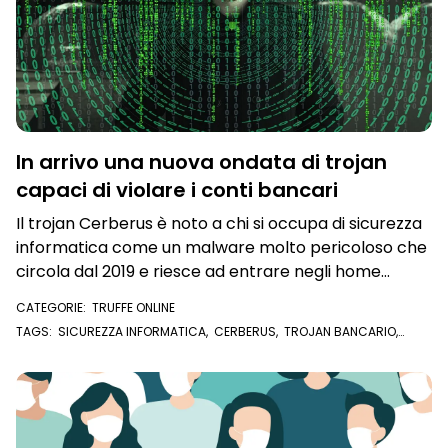
In arrivo una nuova ondata di trojan
capaci di violare i conti bancari
Il trojan Cerberus è noto a chi si occupa di sicurezza
informatica come un malware molto pericoloso che
circola dal 2019 e riesce ad entrare negli home
banking e fare operazioni bancarie indisturbato
CATEGORIE:
TRUFFE ONLINE
TAGS:
SICUREZZA INFORMATICA
,
CERBERUS
,
TROJAN BANCARIO
,
CYBERSECURITY
,
MALWARE
,
ANTIVIRUS
,
ANDROID
,
CONTO ONLINE
,
HOME BANKING
,
DARK WEB