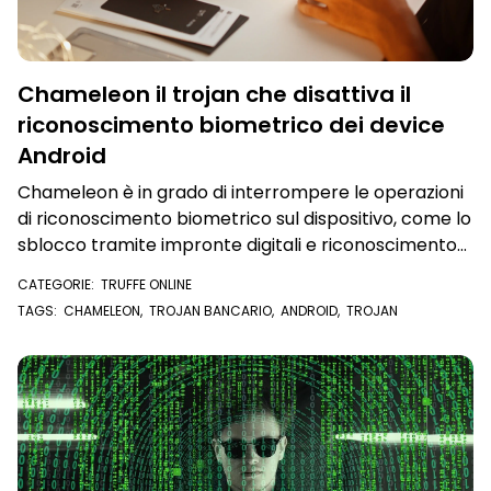
Chameleon il trojan che disattiva il
riconoscimento biometrico dei device
Android
Chameleon è in grado di interrompere le operazioni
di riconoscimento biometrico sul dispositivo, come lo
sblocco tramite impronte digitali e riconoscimento
facciale, utilizzando il servizio di Accessibilità per
CATEGORIE:
TRUFFE ONLINE
forzare l’autenticazione tramite PIN o password.
TAGS:
CHAMELEON
,
TROJAN BANCARIO
,
ANDROID
,
TROJAN