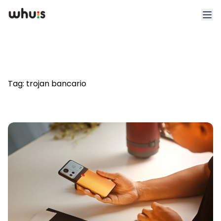
Esplora
Tariffe
Tag:
trojan bancario
Clienti
Blog
App
Whuis per lo sport
Accedi
Registrati