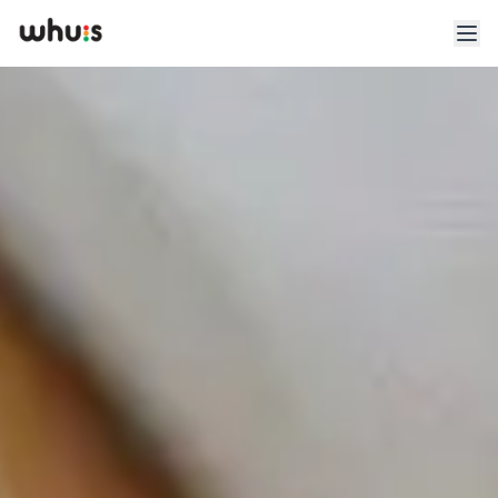
Esplora
Tariffe
Clienti
Blog
App
Whuis per lo sport
Accedi
Registrati