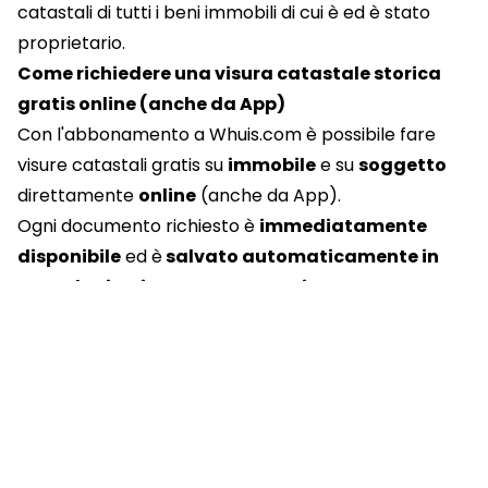
catastali di tutti i beni immobili di cui è ed è stato
proprietario.
Come richiedere una visura catastale storica
gratis online (anche da App)
Con l'
abbonamento
a Whuis.com è possibile fare
visure catastali gratis su
immobile
e su
soggetto
direttamente
online
(anche da
App
).
Ogni documento richiesto è
immediatamente
disponibile
ed è
salvato automaticamente in
Cronologia Visure e Documenti
per essere
scaricato
,
consultato
e
condiviso
via email o
WhatsApp
in ogni momento
anche da
App
.
Scopri Whuis.com
Whuis.com
è il primo sito italiano per
ottenere
informazioni immediate
su
persone
,
aziende
e
immobili
, complete di
visure
e
documenti