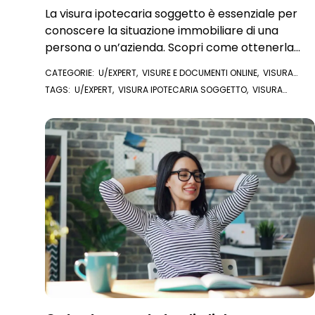
La visura ipotecaria soggetto è essenziale per
conoscere la situazione immobiliare di una
persona o un’azienda. Scopri come ottenerla
online
CATEGORIE:
U/EXPERT
,
VISURE E DOCUMENTI ONLINE
,
VISURA
IPOTECARIA
TAGS:
U/EXPERT
,
VISURA IPOTECARIA SOGGETTO
,
VISURA
IPOTECARIA
,
APP VISURE
,
APP VISURE ONLINE
,
VISURE IPOTECARIE