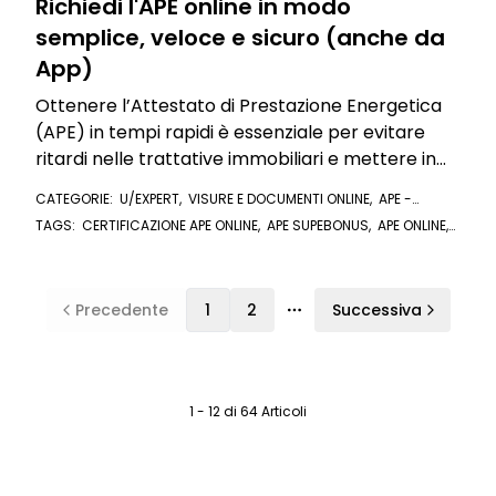
Richiedi l'APE online in modo
semplice, veloce e sicuro (anche da
App)
Ottenere l’Attestato di Prestazione Energetica
(APE) in tempi rapidi è essenziale per evitare
ritardi nelle trattative immobiliari e mettere in
regola l’immobile dopo la fine dei lavori
CATEGORIE:
U/EXPERT
,
VISURE E DOCUMENTI ONLINE
,
APE -
ATTESTATO DI PRESTAZIONE ENERGETICA
TAGS:
CERTIFICAZIONE APE ONLINE
,
APE SUPEBONUS
,
APE ONLINE
,
ATTESTATO DI PRESTAZIONE ENERGETICA
,
SUPERBONUS
,
CERTIFICAZIONE ENERGETICA
,
APE
,
U/EXPERT
Precedente
1
2
Successiva
Più pagine
1 - 12 di 64 Articoli