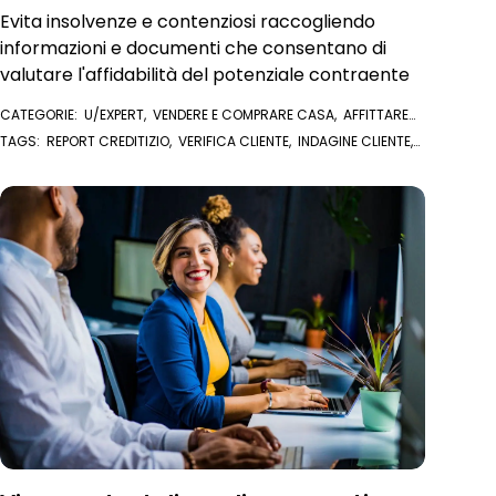
Evita insolvenze e contenziosi raccogliendo
informazioni e documenti che consentano di
valutare l'affidabilità del potenziale contraente
CATEGORIE:
U/EXPERT
,
VENDERE E COMPRARE CASA
,
AFFITTARE
CASA
,
VISURE E DOCUMENTI ONLINE
,
REPORT EXPERIAN
TAGS:
REPORT CREDITIZIO
,
VERIFICA CLIENTE
,
INDAGINE CLIENTE
,
AFFITTARE CASA
,
VENDERE CASA
,
U/EXPERT