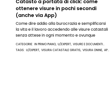
Catasto a portata di click: come
ottenere visure in pochi secondi
(anche via App)
Come dire addio alla burocrazia e semplificarsi
la vita e il lavoro accedendo alle visure catastali
senza attese in ogni momento e ovunque
CATEGORIE:
IN PRIMO PIANO
,
U/EXPERT
,
VISURE E DOCUMENTI
ONLINE
,
VISURA CATASTALE
,
VISURA IPOTECARIA
TAGS:
U/EXPERT
,
VISURA CATASTALE GRATIS
,
VISURA ONINE
,
APP
CATASTO
,
APP VISURE ONLINE
,
MIO CATASTO
,
VISURE ONLINE
,
VISURA CATASTALE