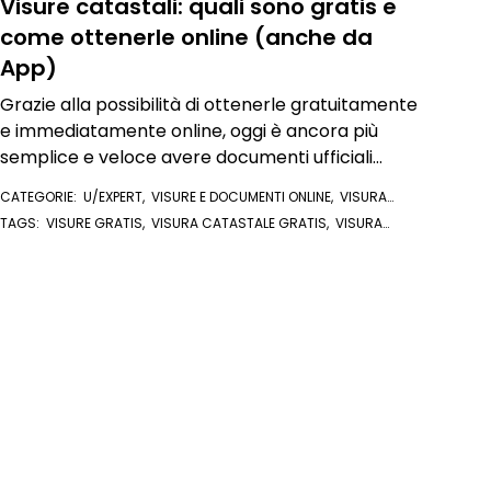
Visure catastali: quali sono gratis e
come ottenerle online (anche da
App)
Grazie alla possibilità di ottenerle gratuitamente
e immediatamente online, oggi è ancora più
semplice e veloce avere documenti ufficiali
aggiornati
CATEGORIE:
U/EXPERT
,
VISURE E DOCUMENTI ONLINE
,
VISURA
CATASTALE
TAGS:
VISURE GRATIS
,
VISURA CATASTALE GRATIS
,
VISURA
CATASTALE STORICA
,
VISURE CATASTALI
,
VISURA CATASTALE
ONLINE
,
VISURA CATASTALE
,
U/EXPERT