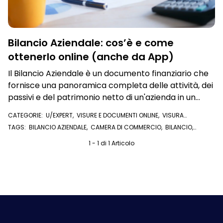
Bilancio Aziendale: cos’è e come
ottenerlo online (anche da App)
Il Bilancio Aziendale è un documento finanziario che
fornisce una panoramica completa delle attività, dei
passivi e del patrimonio netto di un'azienda in un
dato momento. Scopri come richiederlo online
CATEGORIE:
U/EXPERT
,
VISURE E DOCUMENTI ONLINE
,
VISURA
CAMERALE
TAGS:
BILANCIO AZIENDALE
,
CAMERA DI COMMERCIO
,
BILANCIO
,
U/EXPERT
1 - 1 di 1 Articolo