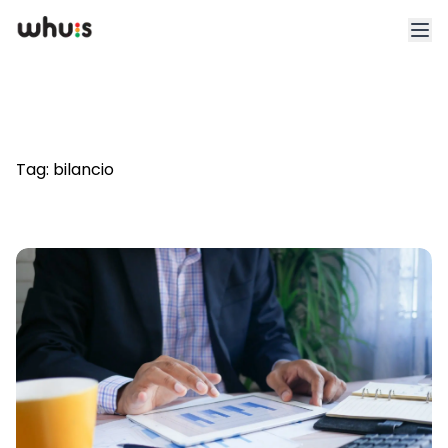
Esplora
Tariffe
Tag:
bilancio
Clienti
Blog
App
Whuis per lo sport
Accedi
Registrati