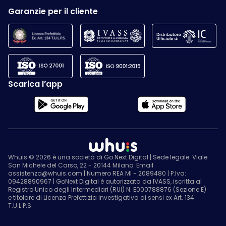
Garanzie per il cliente
Scarica l’app
Whuis © 2026 è una società di Go Next Digital | Sede legale: Viale
San Michele del Carso, 22 - 20144 Milano. Email
assistenza@whuis.com | Numero REA MI - 2089480 | P.Iva:
09428890967 | GoNext Digital è autorizzata da IVASS, iscritta al
Registro Unico degli Intermediari (RUI) N. E000788876 (Sezione E)
e titolare di Licenza Prefettizia Investigativa ai sensi ex Art. 134
T.U.L.P.S.