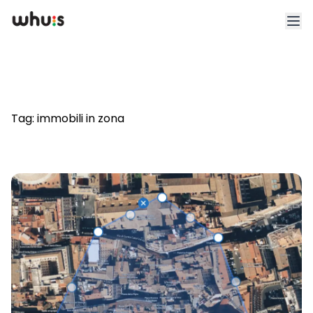
Esplora
Tariffe
Tag:
immobili in zona
Clienti
Blog
App
Whuis per lo sport
Accedi
Registrati