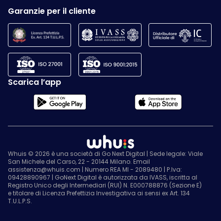
Garanzie per il cliente
Scarica l’app
Whuis © 2026 è una società di Go Next Digital | Sede legale: Viale
San Michele del Carso, 22 - 20144 Milano. Email
assistenza@whuis.com | Numero REA MI - 2089480 | P.Iva:
09428890967 | GoNext Digital è autorizzata da IVASS, iscritta al
Registro Unico degli Intermediari (RUI) N. E000788876 (Sezione E)
e titolare di Licenza Prefettizia Investigativa ai sensi ex Art. 134
T.U.L.P.S.