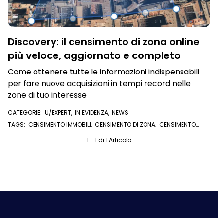
Discovery: il censimento di zona online
più veloce, aggiornato e completo
Come ottenere tutte le informazioni indispensabili
per fare nuove acquisizioni in tempi record nelle
zone di tuo interesse
CATEGORIE:
U/EXPERT
,
IN EVIDENZA
,
NEWS
TAGS:
CENSIMENTO IMMOBILI
,
CENSIMENTO DI ZONA
,
CENSIMENTO
ZONA DISCOVERY
,
CENSIMENTO ONLINE
,
ACQUISIZIONE
,
ACQUISIRE
,
IMMOBILI IN ZONA
,
FARE ZONA
1 - 1 di 1 Articolo
,
U/EXPERT