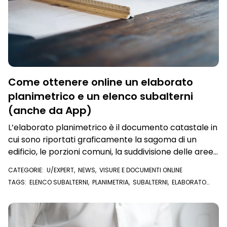
Come ottenere online un elaborato
planimetrico e un elenco subalterni
(anche da App)
L’elaborato planimetrico è il documento catastale in
cui sono riportati graficamente la sagoma di un
edificio, le porzioni comuni, la suddivisione delle aree
scoperte e gli accessi alle singole unità immobiliari.
CATEGORIE:
U/EXPERT
,
NEWS
,
VISURE E DOCUMENTI ONLINE
Come richiederlo online e quanto costa
TAGS:
ELENCO SUBALTERNI
,
PLANIMETRIA
,
SUBALTERNI
,
ELABORATO
PLANIMETRICO
,
PARTI COMUNI
,
CATASTO
,
VISURA CATASTALE
,
U/EXPERT