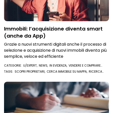
Immobili: l’acquisizione diventa smart
(anche da App)
Grazie a nuovi strumenti digitali anche il processo di
selezione e acquisizione di nuovi immobili diventa più
semplice, veloce ed efficiente
CATEGORIE:
U/EXPERT
,
NEWS
,
IN EVIDENZA
,
VENDERE E COMPRARE
CASA
,
VISURE E DOCUMENTI ONLINE
TAGS:
SCOPRI PROPRIETARI
,
CERCA IMMOBILE SU MAPPA
,
RICERCA
IMMOBILE
,
WHUIS
,
TROVA IMMOBILE
,
MIO CATASTO
,
APP WHUIS
,
CATASTO
,
U/EXPERT