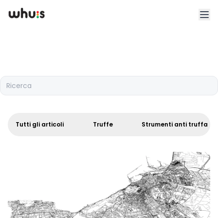
Esplora
Tariffe
Ricerca
Clienti
Blog
Tutti gli articoli
Truffe
Strumenti anti truffa
App
Whuis per lo sport
Accedi
Registrati