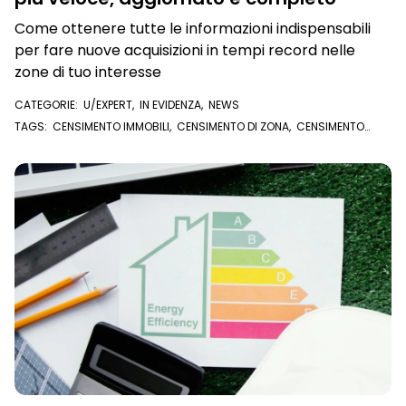
Come ottenere tutte le informazioni indispensabili
per fare nuove acquisizioni in tempi record nelle
zone di tuo interesse
CATEGORIE:
U/EXPERT
,
IN EVIDENZA
,
NEWS
TAGS:
CENSIMENTO IMMOBILI
,
CENSIMENTO DI ZONA
,
CENSIMENTO
ZONA DISCOVERY
,
CENSIMENTO ONLINE
,
ACQUISIZIONE
,
ACQUISIRE
,
IMMOBILI IN ZONA
,
FARE ZONA
,
U/EXPERT