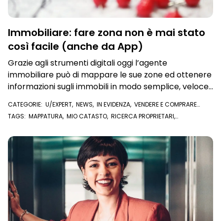
Immobiliare: fare zona non è mai stato
così facile (anche da App)
Grazie agli strumenti digitali oggi l’agente
immobiliare può di mappare le sue zone ed ottenere
informazioni sugli immobili in modo semplice, veloce
ed efficiente
CATEGORIE:
U/EXPERT
,
NEWS
,
IN EVIDENZA
,
VENDERE E COMPRARE
CASA
,
AFFITTARE CASA
,
VISURE E DOCUMENTI ONLINE
TAGS:
MAPPATURA
,
MIO CATASTO
,
RICERCA PROPRIETARI
,
PROPRIETARI IMMOBILE
,
MAPPARE LA ZONA
,
FARE ZONA
,
AGENTE
IMMOBILIARE
,
IMMOBILE
,
CATASTO
,
AGENZIA IMMOBILIARE
,
U/EXPERT