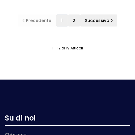
VISURE CAMERALI
,
CATASTO ONLINE
,
APP VISURE
,
WHUIS
,
ATTO
NOTARILE
,
APP WHUIS
,
VISURE
,
U/EXPERT
Precedente
1
2
Successiva
1 - 12 di 19 Articoli
Su di noi
Chi siamo