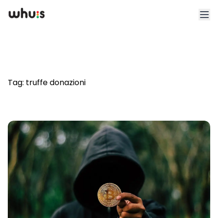
Esplora
Tariffe
Tag:
truffe donazioni
Clienti
Blog
App
Whuis per lo sport
Accedi
Registrati