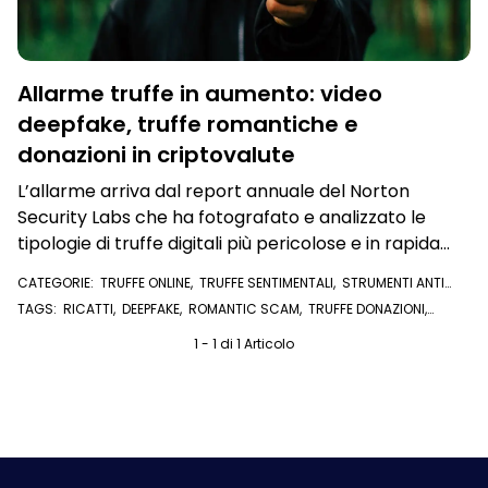
Allarme truffe in aumento: video
deepfake, truffe romantiche e
donazioni in criptovalute
L’allarme arriva dal report annuale del Norton
Security Labs che ha fotografato e analizzato le
tipologie di truffe digitali più pericolose e in rapida
diffusione
CATEGORIE:
TRUFFE ONLINE
,
TRUFFE SENTIMENTALI
,
STRUMENTI ANTI
TRUFFA
TAGS:
RICATTI
,
DEEPFAKE
,
ROMANTIC SCAM
,
TRUFFE DONAZIONI
,
DONAZIONI
,
CRIPTOVALUTE
,
VIDEO
,
TRUFFE ROMANTICHE
,
TRUFFE
SENTIMENTALI
1 - 1 di 1 Articolo