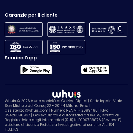
Garanzie per il cliente
Scarica l’app
Whuis © 2026 è una società di Go Next Digital | Sede legale: Viale
San Michele del Carso, 22 - 20144 Milano. Email
assistenza@whuis.com | Numero REA MI - 2089480 | P.Iva:
09428890967 | GoNext Digital è autorizzata da IVASS, iscritta al
Registro Unico degli Intermediari (RUI) N. E000788876 (Sezione E)
e titolare di Licenza Prefettizia Investigativa ai sensi ex Art. 134
T.U.L.P.S.