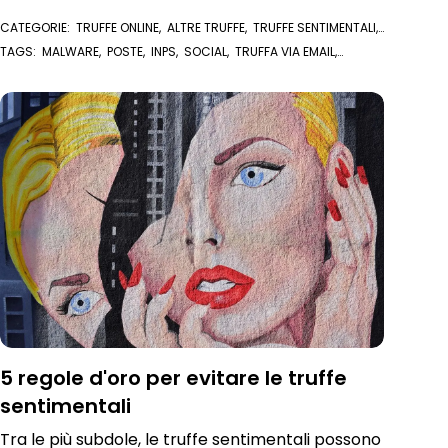
CATEGORIE:
TRUFFE ONLINE
,
ALTRE TRUFFE
,
TRUFFE SENTIMENTALI
,
TRUFFE SOCIAL NETWORK
TAGS:
MALWARE
,
POSTE
,
INPS
,
SOCIAL
,
TRUFFA VIA EMAIL
,
TRUFFA SENTIMENTALE
,
BANCA
,
TRUFFE SOCIAL
,
TRUFFE ONLINE
5 regole d'oro per evitare le truffe
sentimentali
Tra le più subdole, le truffe sentimentali possono