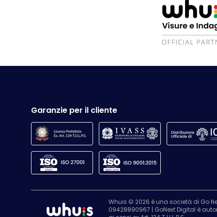
Garanzie per il cliente
Whuis © 2026 è una società di Go Nex
09428890967 | GoNext Digital è autoriz