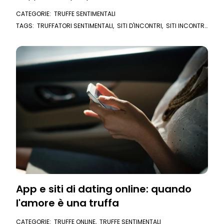
Ecco chi scelgono e come agiscono
CATEGORIE:
TRUFFE SENTIMENTALI
TAGS:
TRUFFATORI SENTIMENTALI
,
SITI D'INCONTRI
,
SITI INCONTRI
,
TRUFFA SENTIMENTALE
,
TRUFFA ROMANTICA
,
RICATTO
,
SOCIAL
NETWORK
,
TRUFFE SOCIAL NETWORK
,
TRUFFE SENTIMENTALI
App e siti di dating online: quando
l'amore è una truffa
CATEGORIE:
TRUFFE ONLINE
,
TRUFFE SENTIMENTALI