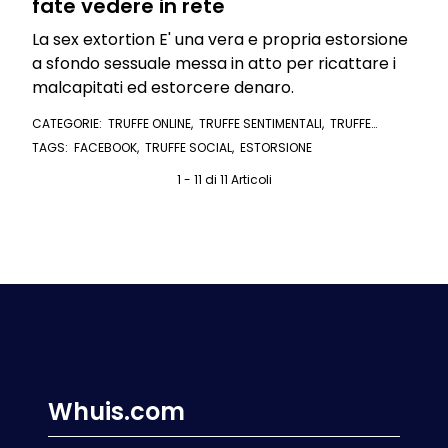
fate vedere in rete
La sex extortion E' una vera e propria estorsione
a sfondo sessuale messa in atto per ricattare i
malcapitati ed estorcere denaro.
CATEGORIE:
TRUFFE ONLINE
,
TRUFFE SENTIMENTALI
,
TRUFFE
SOCIAL NETWORK
TAGS:
FACEBOOK
,
TRUFFE SOCIAL
,
ESTORSIONE
1 - 11 di 11 Articoli
Whuis.com