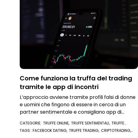
Come funziona la truffa del trading
tramite le app di incontri
L’approccio avviene tramite profili falsi di donne
e uomini che fingono di essere in cerca di un
partner sentimentale e consigliano app di
trading pericolose
CATEGORIE:
TRUFFE ONLINE
,
TRUFFE SENTIMENTALI
,
TRUFFE
TRADING ONLINE
TAGS:
FACEBOOK DATING
,
TRUFFE TRADING
,
CRIPTOTRADING
,
TINDER
,
TRUFFE BITCOIN
,
SCAM SENTIMENTALE
,
BITCOIN
,
TRUFFE