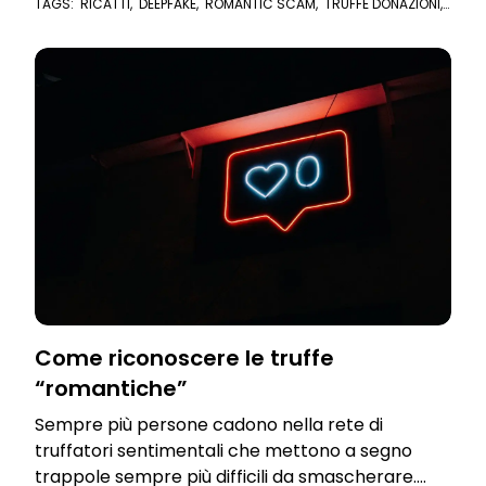
TAGS:
RICATTI
,
DEEPFAKE
,
ROMANTIC SCAM
,
TRUFFE DONAZIONI
,
DONAZIONI
,
CRIPTOVALUTE
,
VIDEO
,
TRUFFE ROMANTICHE
,
TRUFFE
SENTIMENTALI
Come riconoscere le truffe
“romantiche”
Sempre più persone cadono nella rete di
truffatori sentimentali che mettono a segno
trappole sempre più difficili da smascherare.