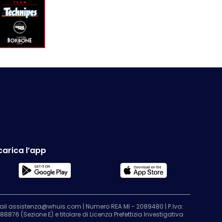
carica l’app
Email assistenza@whuis.com | Numero REA MI - 2089480 | P.Iva:
8876 (Sezione E) e titolare di Licenza Prefettizia Investigativa