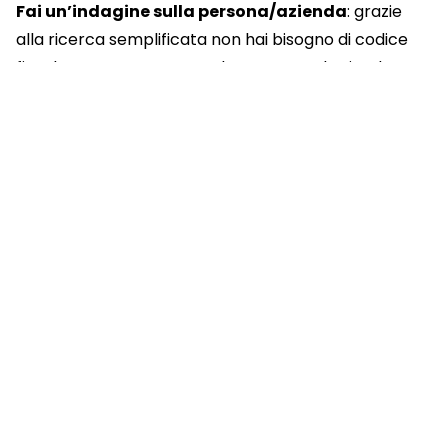
Fai un’
indagine sulla persona/azienda
: grazie
alla ricerca semplificata non hai bisogno di codice
fiscale o P.Iva per trovare la persona o l’azienda su
cui devi fare una visura.
Seleziona
Conservatoria
e scegli
Visura
Ipotecaria per soggetto
tra le
visure e i documenti
disponibili su Whuis.com.
Effettua il pagamento: grazie al
listino riservato agli
abbonati
, il
prezzo
delle visure e dei documenti è
il
più basso sul mercato
(e le
visure catastali sono
gratuite!
).
Scarica il documento
: una volta completata la
transazione, il documento richiesto
sarà disponibile immediatamente nella tua area
riservata per essere scaricato e condiviso.
Accedi alla
Cronologia in Cloud
: tutti