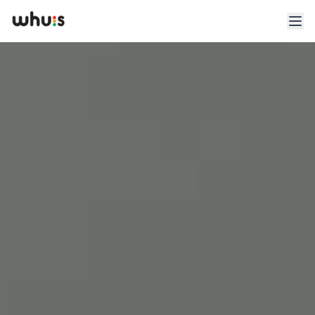
Esplora
Tariffe
Clienti
Blog
App
Whuis per lo sport
Accedi
Registrati