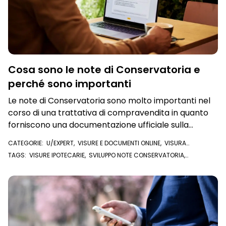
Cosa sono le note di Conservatoria e
perché sono importanti
Le note di Conservatoria sono molto importanti nel
corso di una trattativa di compravendita in quanto
forniscono una documentazione ufficiale sulla
proprietà e possono essere utilizzate per
CATEGORIE:
U/EXPERT
,
VISURE E DOCUMENTI ONLINE
,
VISURA
determinare la proprietà effettiva dell'immobile e
IPOTECARIA
TAGS:
VISURE IPOTECARIE
,
SVILUPPO NOTE CONSERVATORIA
,
per verificare la sua storia
CONSERVATORIA DEI REGISTRI IMMOBILIARI
,
CONSERVATORIA
,
NOTE DI
CONSERVATORIA
,
FORMALITÀ
,
VISURA IPOTECARIA
,
PIGNORAMENTI
,
IPOTECHE
,
U/EXPERT