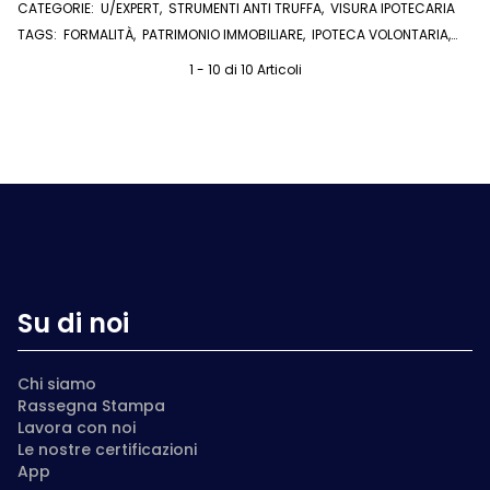
CATEGORIE:
U/EXPERT
,
STRUMENTI ANTI TRUFFA
,
VISURA IPOTECARIA
TAGS:
FORMALITÀ
,
PATRIMONIO IMMOBILIARE
,
IPOTECA VOLONTARIA
,
NOTE DI CONSERVATORIA
,
ATTI NOTARILI
,
IPOTECA GIUDIZIALE
,
COMPRAVENDITA
,
U/EXPERT
1 - 10 di 10 Articoli
Su di noi
Chi siamo
Rassegna Stampa
Lavora con noi
Le nostre certificazioni
App