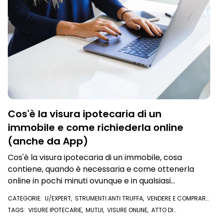
Cos'è la visura ipotecaria di un
immobile e come richiederla online
(anche da App)
Cos'è la visura ipotecaria di un immobile, cosa
contiene, quando è necessaria e come ottenerla
online in pochi minuti ovunque e in qualsiasi
momento
CATEGORIE:
U/EXPERT
,
STRUMENTI ANTI TRUFFA
,
VENDERE E COMPRARE
CASA
,
VISURE E DOCUMENTI ONLINE
,
VISURA IPOTECARIA
TAGS:
VISURE IPOTECARIE
,
MUTUI
,
VISURE ONLINE
,
ATTO DI
COMPRAVENDITA
,
COMPRAVENDITA
,
VISURA IPOTECARIA
,
IMMOBILE
,