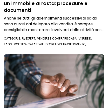
un immobile all’asta: procedure e
documenti
Anche se tutti gli adempimenti successivi al saldo
sono curati dal delegato alla vendita, è sempre
consigliabile monitorare l'evolversi delle attività così
da poter intervenire in caso di ritardi anomali nella
CATEGORIE:
U/EXPERT
,
VENDERE E COMPRARE CASA
,
VISURE E
voltura catastale o nella trascrizione
DOCUMENTI ONLINE
,
VISURA CATASTALE
,
VISURA IPOTECARIA
,
ATTI
TAGS:
VOLTURA CATASTALE
,
DECRETO DI TRASFERIMENTO
,
NOTARILI
AGGIUDICATARIO
,
ASTA IMMOBILARE
,
TRASCRIZIONE
,
VOLTURA
,
CONSERVATORIA
,
ASTA GIUDIZIARIA
,
DATI CATASTALI
,
U/EXPERT