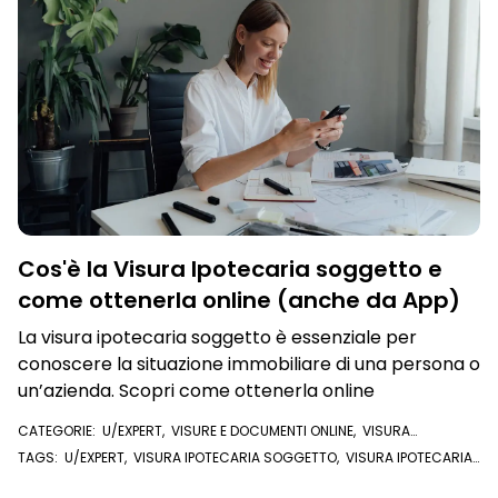
Cos'è la Visura Ipotecaria soggetto e
come ottenerla online (anche da App)
La visura ipotecaria soggetto è essenziale per
conoscere la situazione immobiliare di una persona o
un’azienda. Scopri come ottenerla online
CATEGORIE:
U/EXPERT
,
VISURE E DOCUMENTI ONLINE
,
VISURA
IPOTECARIA
TAGS:
U/EXPERT
,
VISURA IPOTECARIA SOGGETTO
,
VISURA IPOTECARIA
,
APP VISURE
,
APP VISURE ONLINE
,
VISURE IPOTECARIE