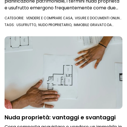
pianificazione patrimoniale, i termini nuda proprietà
e usufrutto emergono frequentemente come due
facce della stessa medaglia. Vediamo perché
CATEGORIE:
VENDERE E COMPRARE CASA
,
VISURE E DOCUMENTI ONLINE
,
VISURA IPOTECARIA
,
U/EXPERT
TAGS:
USUFRUTTO
,
NUDO PROPRIETARIO
,
IMMOBILE GRAVATO DA
USUFRUTTO
,
NUDA PROPRIETÀ
,
USUFRUTTUARIO
,
DIRITTI DI USUFRUTTO
,
VISURA IPOTECARIA
,
U/EXPERT
Nuda proprietà: vantaggi e svantaggi
Cosa comporta acquistare o vendere un immobile in