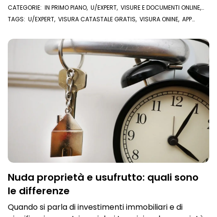
CATEGORIE:
IN PRIMO PIANO
,
U/EXPERT
,
VISURE E DOCUMENTI ONLINE
,
VISURA CATASTALE
,
VISURA IPOTECARIA
TAGS:
U/EXPERT
,
VISURA CATASTALE GRATIS
,
VISURA ONINE
,
APP
CATASTO
,
APP VISURE ONLINE
,
MIO CATASTO
,
VISURE ONLINE
,
VISURA
CATASTALE
Nuda proprietà e usufrutto: quali sono
le differenze
Quando si parla di investimenti immobiliari e di