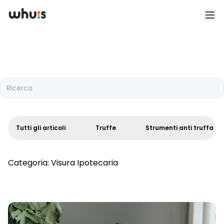
Esplora
Tariffe
Ricerca
Clienti
Blog
Tutti gli articoli
Truffe
Strumenti anti truffa
App
Categoria:
Visura Ipotecaria
Whuis per lo sport
Accedi
Registrati