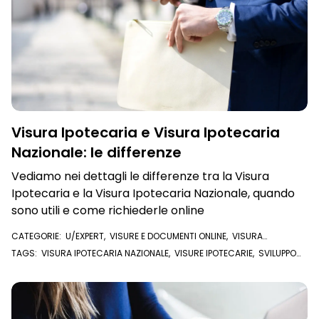
Visura Ipotecaria e Visura Ipotecaria
Nazionale: le differenze
Vediamo nei dettagli le differenze tra la Visura
Ipotecaria e la Visura Ipotecaria Nazionale, quando
sono utili e come richiederle online
CATEGORIE:
U/EXPERT
,
VISURE E DOCUMENTI ONLINE
,
VISURA
IPOTECARIA
TAGS:
VISURA IPOTECARIA NAZIONALE
,
VISURE IPOTECARIE
,
SVILUPPO
NOTE CONSERVATORIA
,
VISURE IPOTECARIE NAZIONALI
,
VISURA ONLINE
,
CONSERVATORIA
,
FORMALITÀ
,
VISURA IPOTECARIA
,
U/EXPERT