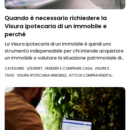
Quando è necessario richiedere la
Visura ipotecaria di un immobile e
perché
La Visura ipotecaria di un immobile è quindi uno
strumento indispensabile per chi intende acquistare
un immobile o valutare la situazione patrimoniale di
un soggetto legato a quell’immobile. Vediamo
CATEGORIE:
U/EXPERT
,
VENDERE E COMPRARE CASA
,
VISURE E
quando è necessario richiederla e perché
DOCUMENTI ONLINE
,
VISURA IPOTECARIA
TAGS:
VISURA IPOTECARIA IMMOBILE
,
ATTO DI COMPRAVENDITA
,
CONSERVATORIA
,
CONSERVATORIA DEI REGISTRI IMMOBILIARI
,
VISURA
IPOTECARIA
,
COMPRAVENDITA
,
U/EXPERT