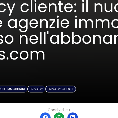
cy cliente: il n
e agenzie immob
uso nell'abbon
s.com
ZIE IMMOBILIARI
PRIVACY
PRIVACY CLIENTE
Condividi su: