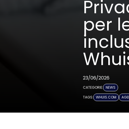
Priva
per l
incl
Whui
23/06/2026
CATEGORIE:
NEWS
TAGS:
WHUIS.COM
AGEN