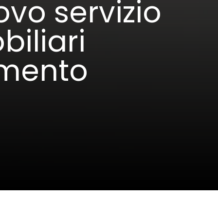
uovo servizio
iliari
amento