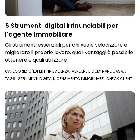
5 Strumenti digital irrinunciabili per
l’agente immobiliare
Gli strumenti essenziali per chi vuole velocizzare e
migliorare il proprio lavoro, quali vantaggi è possibile
ottenere e quali utilizzare
CATEGORIE:
U/EXPERT
,
IN EVIDENZA
,
VENDERE E COMPRARE CASA
,
AFFITTARE CASA
,
VISURE E DOCUMENTI ONLINE
TAGS:
STRUMENTI DIGITALI
,
CENSIMENTO IMMOBILIARE
,
CHECK CLIENTE
,
FARE ZONA
,
VISURE ONLINE
,
AGENTE IMMOBILIARE
,
AFFIDABILITÀ
CREDITIZIA
,
U/EXPERT