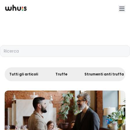
Esplora
Tariffe
Ricerca
Clienti
Blog
Tutti gli articoli
Truffe
Strumenti anti truffa
App
Whuis per lo sport
Accedi
Registrati