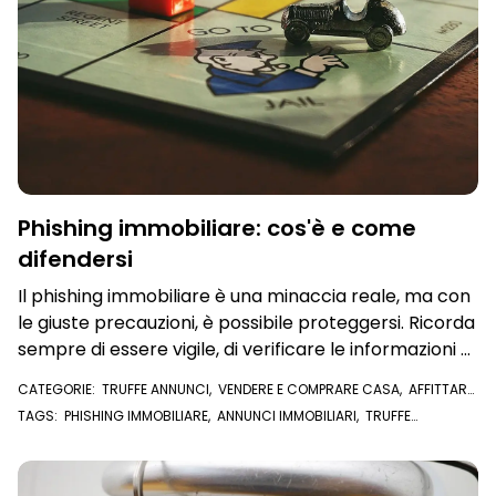
Phishing immobiliare: cos'è e come
difendersi
Il phishing immobiliare è una minaccia reale, ma con
le giuste precauzioni, è possibile proteggersi. Ricorda
sempre di essere vigile, di verificare le informazioni e
di diffidare delle offerte che sembrano troppo belle
CATEGORIE:
TRUFFE ANNUNCI
,
VENDERE E COMPRARE CASA
,
AFFITTARE
per essere vere. La tua attenzione e prudenza sono
CASA
TAGS:
PHISHING IMMOBILIARE
,
ANNUNCI IMMOBILIARI
,
TRUFFE
le armi più efficaci contro i truffatori.
IMMOBILIARI