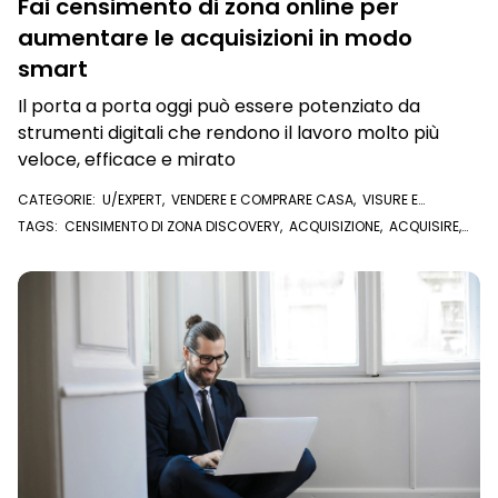
Fai censimento di zona online per
aumentare le acquisizioni in modo
smart
Il porta a porta oggi può essere potenziato da
strumenti digitali che rendono il lavoro molto più
veloce, efficace e mirato
CATEGORIE:
U/EXPERT
,
VENDERE E COMPRARE CASA
,
VISURE E
DOCUMENTI ONLINE
TAGS:
CENSIMENTO DI ZONA DISCOVERY
,
ACQUISIZIONE
,
ACQUISIRE
,
ACQUISIZIONI
,
AGENZIA IMMOBILIARE SMART
,
PROPRIETARI
,
CENSIMENTO
,
CENSIMENTO DI ZONA
,
SCOPRI PROPRIETARI
,
FARE ZONA
,
U/EXPERT