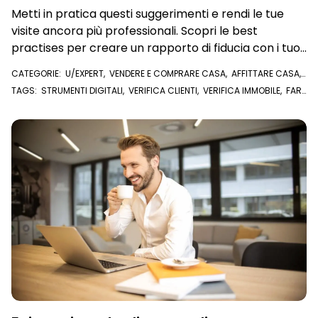
Metti in pratica questi suggerimenti e rendi le tue
visite ancora più professionali. Scopri le best
practises per creare un rapporto di fiducia con i tuoi
clienti e semplificati la vita con la tecnologia
CATEGORIE:
U/EXPERT
,
VENDERE E COMPRARE CASA
,
AFFITTARE CASA
,
VISURE E DOCUMENTI ONLINE
TAGS:
STRUMENTI DIGITALI
,
VERIFICA CLIENTI
,
VERIFICA IMMOBILE
,
FARE
ZONA
,
AGENTE IMMOBILIARE
,
VISURE
,
U/EXPERT