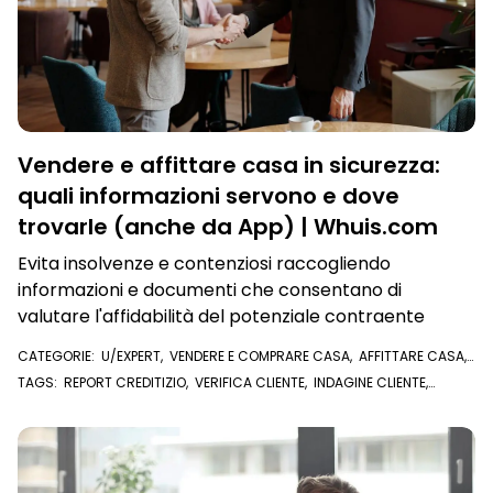
Vendere e affittare casa in sicurezza:
quali informazioni servono e dove
trovarle (anche da App) | Whuis.com
Evita insolvenze e contenziosi raccogliendo
informazioni e documenti che consentano di
valutare l'affidabilità del potenziale contraente
CATEGORIE:
U/EXPERT
,
VENDERE E COMPRARE CASA
,
AFFITTARE CASA
,
VISURE E DOCUMENTI ONLINE
,
REPORT EXPERIAN
TAGS:
REPORT CREDITIZIO
,
VERIFICA CLIENTE
,
INDAGINE CLIENTE
,
AFFITTARE CASA
,
VENDERE CASA
,
U/EXPERT