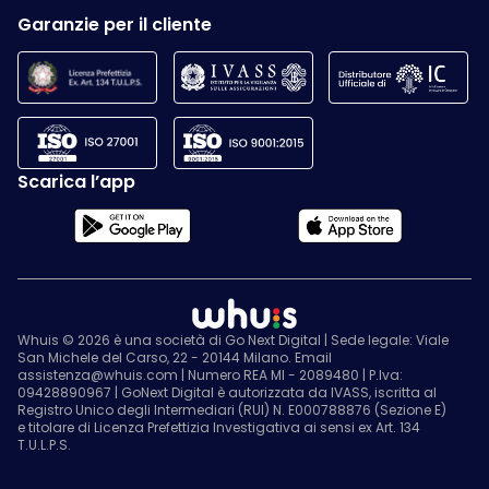
Garanzie per il cliente
Scarica l’app
Whuis © 2026 è una società di Go Next Digital | Sede legale: Viale
San Michele del Carso, 22 - 20144 Milano. Email
assistenza@whuis.com | Numero REA MI - 2089480 | P.Iva:
09428890967 | GoNext Digital è autorizzata da IVASS, iscritta al
Registro Unico degli Intermediari (RUI) N. E000788876 (Sezione E)
e titolare di Licenza Prefettizia Investigativa ai sensi ex Art. 134
T.U.L.P.S.