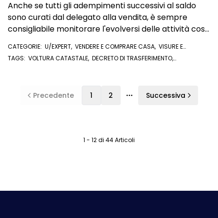
Anche se tutti gli adempimenti successivi al saldo
sono curati dal delegato alla vendita, è sempre
consigliabile monitorare l'evolversi delle attività così
da poter intervenire in caso di ritardi anomali nella
CATEGORIE:
U/EXPERT
,
VENDERE E COMPRARE CASA
,
VISURE E
voltura catastale o nella trascrizione
DOCUMENTI ONLINE
,
VISURA CATASTALE
,
VISURA IPOTECARIA
,
ATTI
TAGS:
VOLTURA CATASTALE
,
DECRETO DI TRASFERIMENTO
,
NOTARILI
AGGIUDICATARIO
,
ASTA IMMOBILARE
,
TRASCRIZIONE
,
VOLTURA
,
CONSERVATORIA
,
ASTA GIUDIZIARIA
,
DATI CATASTALI
,
U/EXPERT
Precedente
1
2
Successiva
Più pagine
1 - 12 di 44 Articoli