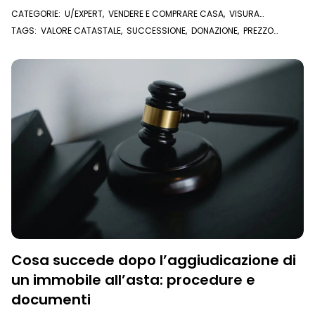
cos'è e dove trovarlo è importante per prendere
CATEGORIE:
U/EXPERT
,
VENDERE E COMPRARE CASA
,
VISURA
decisioni informate in caso di compravendite
CATASTALE
TAGS:
VALORE CATASTALE
,
SUCCESSIONE
,
DONAZIONE
,
PREZZO
immobiliari, donazioni e successioni.
VALORE
,
COMPRAVENDITA
,
VISURA CATASTALE
,
U/EXPERT
Cosa succede dopo l’aggiudicazione di
un immobile all’asta: procedure e
documenti