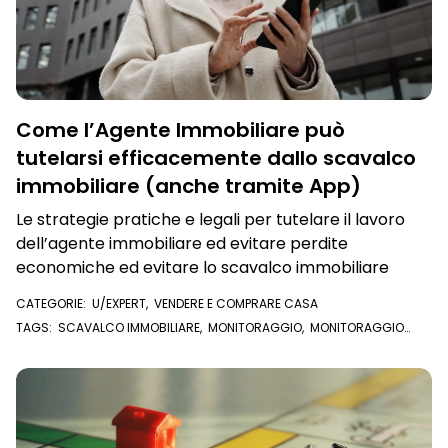
Come l’Agente Immobiliare può
tutelarsi efficacemente dallo scavalco
immobiliare (anche tramite App)
Le strategie pratiche e legali per tutelare il lavoro
dell’agente immobiliare ed evitare perdite
economiche ed evitare lo scavalco immobiliare
CATEGORIE:
U/EXPERT
,
VENDERE E COMPRARE CASA
TAGS:
SCAVALCO IMMOBILIARE
,
MONITORAGGIO
,
MONITORAGGIO
IMMOBILE
,
AGENTE IMMOBILIARE
,
ATTO DI COMPRAVENDITA
,
COMPRAVENDITA
,
U/EXPERT
,
NOTIZIE LIVE