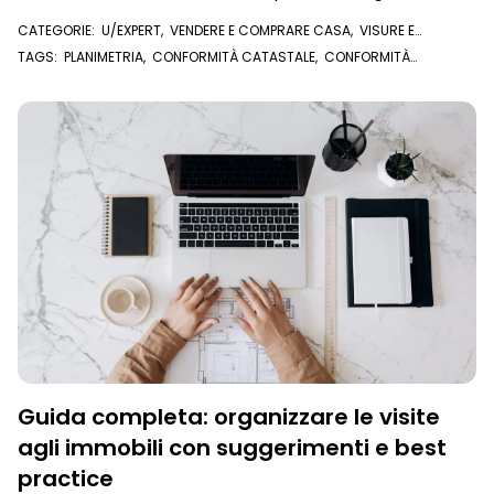
contrattuali
CATEGORIE:
U/EXPERT
,
VENDERE E COMPRARE CASA
,
VISURE E
DOCUMENTI ONLINE
,
PLANIMETRIA CATASTALE
TAGS:
PLANIMETRIA
,
CONFORMITÀ CATASTALE
,
CONFORMITÀ
URBANISTICA
,
PLANIMETRIA CATASTALE
,
U/EXPERT
Guida completa: organizzare le visite
agli immobili con suggerimenti e best
practice