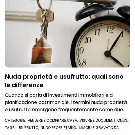
Nuda proprietà e usufrutto: quali sono
le differenze
Quando si parla di investimenti immobiliari e di
pianificazione patrimoniale, i termini nuda proprietà
e usufrutto emergono frequentemente come due
facce della stessa medaglia. Vediamo perché
CATEGORIE:
VENDERE E COMPRARE CASA
,
VISURE E DOCUMENTI ONLINE
,
VISURA IPOTECARIA
,
U/EXPERT
TAGS:
USUFRUTTO
,
NUDO PROPRIETARIO
,
IMMOBILE GRAVATO DA
USUFRUTTO
,
NUDA PROPRIETÀ
,
USUFRUTTUARIO
,
DIRITTI DI USUFRUTTO
,