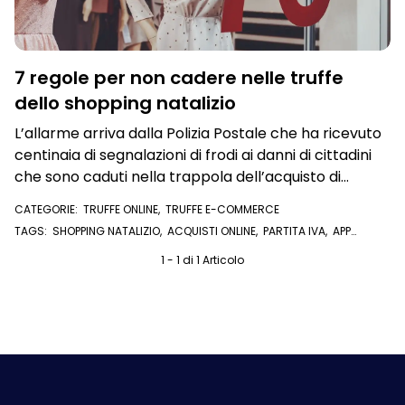
7 regole per non cadere nelle truffe
dello shopping natalizio
L’allarme arriva dalla Polizia Postale che ha ricevuto
centinaia di segnalazioni di frodi ai danni di cittadini
che sono caduti nella trappola dell’acquisto di
merce scontata
CATEGORIE:
TRUFFE ONLINE
,
TRUFFE E-COMMERCE
TAGS:
SHOPPING NATALIZIO
,
ACQUISTI ONLINE
,
PARTITA IVA
,
APP
UFFICIALI
,
CERTIFICATI
,
HTTPS
,
ECOMMERCE
,
TRUFFE
,
SHOPPING
ONLINE
,
RECENSIONI
1 - 1 di 1 Articolo