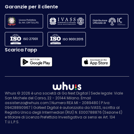
Garanzie per il cliente
Scarica l’app
Whuis © 2026 è una società di Go Next Digital | Sede legale: Viale
San Michele del Carso, 22 - 20144 Milano. Email
assistenza@whuis.com | Numero REA MI - 2089480 | P.Iva:
09428890967 | GoNext Digital è autorizzata da IVASS, iscritta al
Registro Unico degli Intermediari (RUI) N. E000788876 (Sezione E)
e titolare di Licenza Prefettizia Investigativa ai sensi ex Art. 134
T.U.L.P.S.