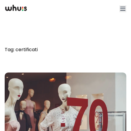
Esplora
Tariffe
Tag:
certificati
Clienti
Blog
App
Whuis per lo sport
Accedi
Registrati