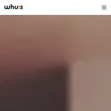
Esplora
Tariffe
Clienti
Blog
App
Whuis per lo sport
Accedi
Registrati