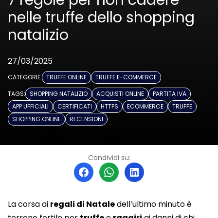
7 regole per non cadere
nelle truffe dello shopping
natalizio
27/03/2025
CATEGORIE:
TRUFFE ONLINE
TRUFFE E-COMMERCE
TAGS:
SHOPPING NATALIZIO
ACQUISTI ONLINE
PARTITA IVA
APP UFFICIALI
CERTIFICATI
HTTPS
ECOMMERCE
TRUFFE
SHOPPING ONLINE
RECENSIONI
Condividi su:
La corsa ai
regali di Natale
dell’ultimo minuto è
terreno fertile per
truffe
e
raggiri
ai danni di chi