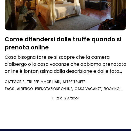
Come difendersi dalle truffe quando si
prenota online
Cosa bisogna fare se si scopre che la camera
d’albergo o la casa vacanze che abbiamo prenotato
online è lontanissima dalla descrizione e dalle foto
dell'annuncio
CATEGORIE:
TRUFFE IMMOBILIARI
,
ALTRE TRUFFE
TAGS:
ALBERGO
,
PRENOTAZIONE ONLINE
,
CASA VACANZE
,
BOOKING
,
PRENOTARE ONLINE
,
TRUFFA
,
CASE VACANZE
1 - 2 di 2 Articoli