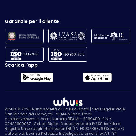
Garanzie per il cliente
Scarica l’app
Whuis © 2026 è una società di Go Next Digital | Sede legale: Viale
San Michele del Carso, 22 - 20144 Milano. Email
assistenza@whuis.com | Numero REA MI - 2089480 | P.Iva:
09428890967 | GoNext Digital è autorizzata da IVASS, iscritta al
Registro Unico degli Intermediari (RUI) N. E000788876 (Sezione E)
e titolare di Licenza Prefettizia Investigativa ai sensi ex Art. 134