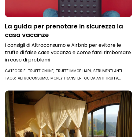
La guida per prenotare in sicurezza la
casa vacanze
I consigli di Altroconsumo e Airbnb per evitare le
truffe di false case vacanza e come farsi rimborsare
in caso di problemi
CATEGORIE:
TRUFFE ONLINE
,
TRUFFE IMMOBILIARI
,
STRUMENTI ANTI
TRUFFA
,
AFFITTARE CASA
TAGS:
ALTROCONSUMO
,
MONEY TRANSFER
,
GUIDA ANTI TRUFFA
,
AIRBNB
,
CASA VACANZA
,
TRUFFE CASE VACANZA
,
PRENOTARE ONLINE
,
CASE VACANZA
,
TRUFFA CASA VACANZA
,
POSTEPAY