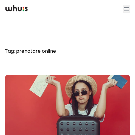
Esplora
Tariffe
Tag:
prenotare online
Clienti
Blog
App
Whuis per lo sport
Accedi
Registrati