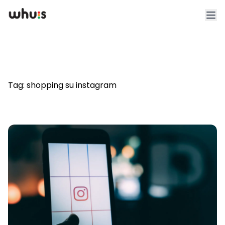
Esplora
Tariffe
Tag:
shopping su instagram
Clienti
Blog
App
Whuis per lo sport
Accedi
Registrati