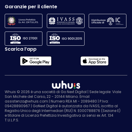
Garanzie per il cliente
Scarica l’app
Whuis © 2026 è una società di Go Next Digital | Sede legale: Viale
San Michele del Carso, 22 - 20144 Milano. Email
assistenza@whuis.com | Numero REA MI - 2089480 | P.Iva:
09428890967 | GoNext Digital è autorizzata da IVASS, iscritta al
Registro Unico degli Intermediari (RUI) N. E000788876 (Sezione E)
e titolare di Licenza Prefettizia Investigativa ai sensi ex Art. 134
T.U.L.P.S.