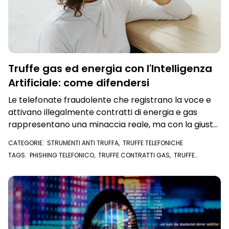
Truffe gas ed energia con l'Intelligenza
Artificiale: come difendersi
Le telefonate fraudolente che registrano la voce e
attivano illegalmente contratti di energia e gas
rappresentano una minaccia reale, ma con la giusta
consapevolezza e precauzioni, è possibile difendersi
CATEGORIE:
STRUMENTI ANTI TRUFFA
,
TRUFFE TELEFONICHE
TAGS:
PHISHING TELEFONICO
,
TRUFFE CONTRATTI GAS
,
TRUFFE
CONTRATTI LUCE
,
CONTRATTO LUCE E GAS
,
CONTRATTO LUCE
,
CONTRATTO GAS
,
U/EXPERT
,
INTELLIGENZA ARTIFICIALE