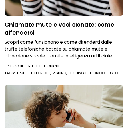
Chiamate mute e voci clonate: come
difendersi
Scopri come funzionano e come difenderti dalle
truffe telefoniche basate su chiamate mute e
clonazione vocale tramite intelligenza artificiale
CATEGORIE:
TRUFFE TELEFONICHE
TAGS:
TRUFFE TELEFONICHE
,
VISHING
,
PHISHING TELEFONICO
,
FURTO
D'IDENTITÀ
,
FURTO DI IDENTITÀ
,
ESTORSIONE
,
INTELLIGENZA ARTIFICIALE