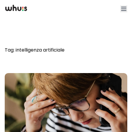
Esplora
Tariffe
Tag:
intelligenza artificiale
Clienti
Blog
App
Whuis per lo sport
Accedi
Registrati