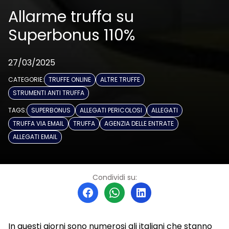
Allarme truffa su
Superbonus 110%
27/03/2025
CATEGORIE:
TRUFFE ONLINE
ALTRE TRUFFE
STRUMENTI ANTI TRUFFA
TAGS:
SUPERBONUS
ALLEGATI PERICOLOSI
ALLEGATI
TRUFFA VIA EMAIL
TRUFFA
AGENZIA DELLE ENTRATE
ALLEGATI EMAIL
Condividi su:
In questi giorni sono numerosi gli italiani che stanno