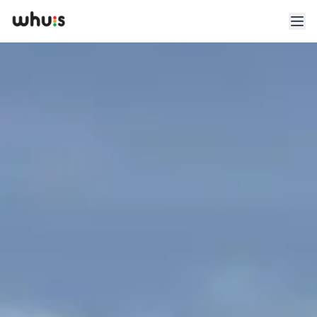
Esplora
Tariffe
Clienti
Blog
App
Whuis per lo sport
Accedi
Registrati