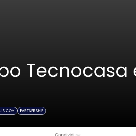
po Tecnocasa 
UIS.COM
PARTNERSHIP
Condividi su: