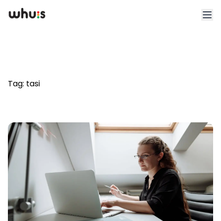
Esplora
Tariffe
Tag:
tasi
Clienti
Blog
App
Whuis per lo sport
Accedi
Registrati