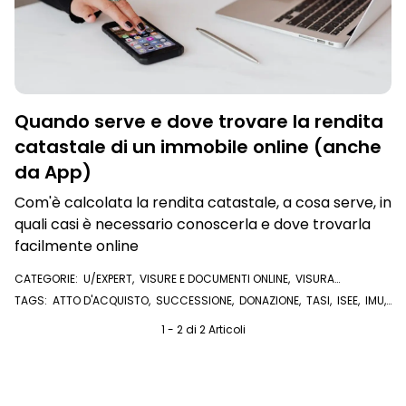
Quando serve e dove trovare la rendita
catastale di un immobile online (anche
da App)
Com'è calcolata la rendita catastale, a cosa serve, in
quali casi è necessario conoscerla e dove trovarla
facilmente online
CATEGORIE:
U/EXPERT
,
VISURE E DOCUMENTI ONLINE
,
VISURA
CATASTALE
TAGS:
ATTO D'ACQUISTO
,
SUCCESSIONE
,
DONAZIONE
,
TASI
,
ISEE
,
IMU
,
ESTRATTO DI MAPPA CATASTALE
,
RENDITA CATASTALE
,
CATASTO
,
PLANIMETRIA CATASTALE
,
U/EXPERT
1 - 2 di 2 Articoli