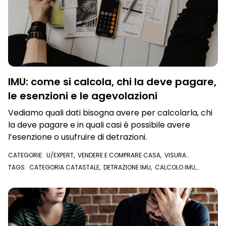
IMU: come si calcola, chi la deve pagare,
le esenzioni e le agevolazioni
Vediamo quali dati bisogna avere per calcolarla, chi
la deve pagare e in quali casi è possibile avere
l’esenzione o usufruire di detrazioni.
CATEGORIE:
U/EXPERT
,
VENDERE E COMPRARE CASA
,
VISURA
CATASTALE
TAGS:
CATEGORIA CATASTALE
,
DETRAZIONE IMU
,
CALCOLO IMU
,
RENDITA CATASTALE
,
IMU
,
VISURA CATASTALE ONLINE
,
ESENZIONE IMU
,
CATASTO
,
VISURA CATASTALE
,
U/EXPERT