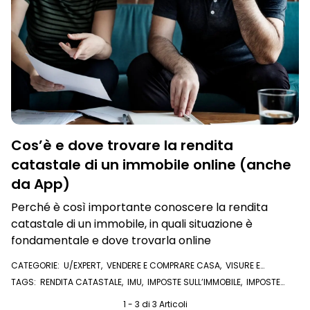
Cos’è e dove trovare la rendita
catastale di un immobile online (anche
da App)
Perché è così importante conoscere la rendita
catastale di un immobile, in quali situazione è
fondamentale e dove trovarla online
CATEGORIE:
U/EXPERT
,
VENDERE E COMPRARE CASA
,
VISURE E
DOCUMENTI ONLINE
,
VISURA CATASTALE
TAGS:
RENDITA CATASTALE
,
IMU
,
IMPOSTE SULL’IMMOBILE
,
IMPOSTE
IMMOBILE
,
COMPRAVENDITA
,
CATASTO
,
U/EXPERT
1 - 3 di 3 Articoli