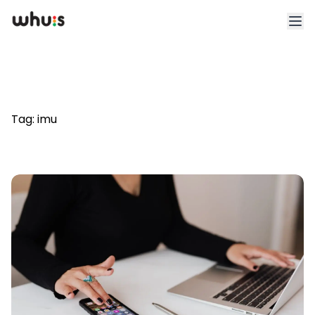
Esplora
Tariffe
Tag:
imu
Clienti
Blog
App
Whuis per lo sport
Accedi
Registrati