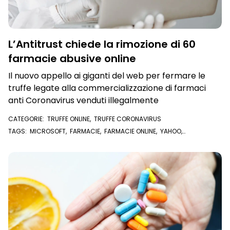
L’Antitrust chiede la rimozione di 60
farmacie abusive online
Il nuovo appello ai giganti del web per fermare le
truffe legate alla commercializzazione di farmaci
anti Coronavirus venduti illegalmente
CATEGORIE:
TRUFFE ONLINE
,
TRUFFE CORONAVIRUS
TAGS:
MICROSOFT
,
FARMACIE
,
FARMACIE ONLINE
,
YAHOO
,
CORONAVIRUS
,
COVID-19
,
GOOGLE
,
FARMACI
,
APPLE