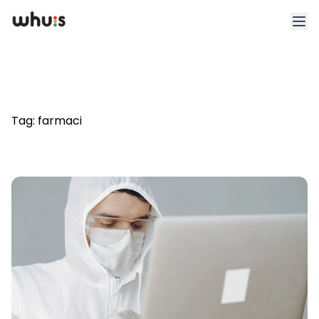
Esplora
Tariffe
Tag:
farmaci
Clienti
Blog
App
Whuis per lo sport
Accedi
Registrati