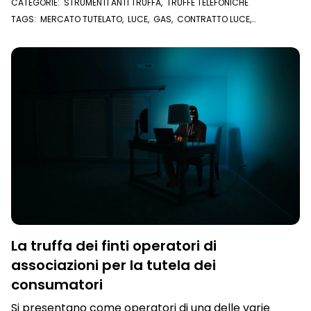
CATEGORIE:
STRUMENTI ANTI TRUFFA
,
TRUFFE TELEFONICHE
TAGS:
MERCATO TUTELATO
,
LUCE
,
GAS
,
CONTRATTO LUCE
,
CONTRATTO GAS
,
TRUFFA
,
CALL CENTER
La truffa dei finti operatori di
associazioni per la tutela dei
consumatori
Si presentano come operatori di una delle varie