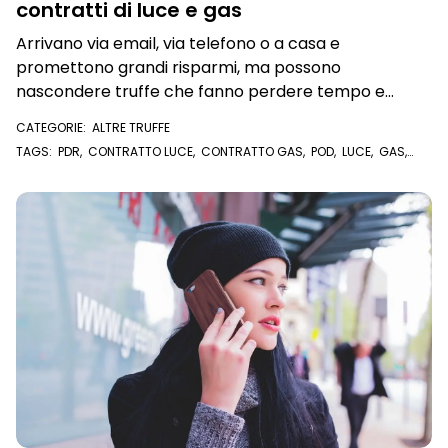
contratti di luce e gas
Arrivano via email, via telefono o a casa e
promettono grandi risparmi, ma possono
nascondere truffe che fanno perdere tempo e
denaro
CATEGORIE:
ALTRE TRUFFE
TAGS:
PDR
,
CONTRATTO LUCE
,
CONTRATTO GAS
,
POD
,
LUCE
,
GAS
,
FORNITORE LUCE
,
FORNITORE GAS
,
TRUFFA TELEFONICA
,
CALL CENTER