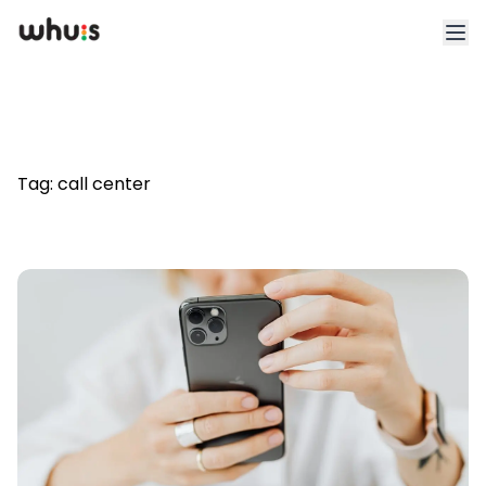
Esplora
Tariffe
Tag:
call center
Clienti
Blog
App
Whuis per lo sport
Accedi
Registrati