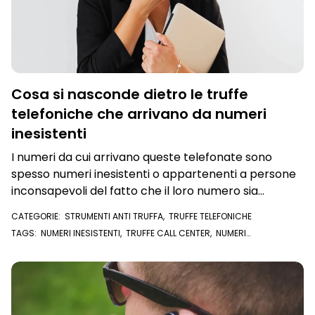
Cosa si nasconde dietro le truffe
telefoniche che arrivano da numeri
inesistenti
I numeri da cui arrivano queste telefonate sono
spesso numeri inesistenti o appartenenti a persone
inconsapevoli del fatto che il loro numero sia
utilizzato per attività illecite.
CATEGORIE:
STRUMENTI ANTI TRUFFA
,
TRUFFE TELEFONICHE
TAGS:
NUMERI INESISTENTI
,
TRUFFE CALL CENTER
,
NUMERI
SCONOSCIUTI
,
TRUFFA TELEFONICA
,
TRUFFE TELEFONICHE
,
CALL
CENTER
,
SPOOFING