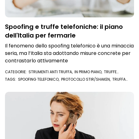
Spoofing e truffe telefoniche: il piano
dell'Italia per fermarle
Il fenomeno dello spoofing telefonico è una minaccia
seria, ma l’Italia sta adottando misure concrete per
contrastarlo attivamente
CATEGORIE:
STRUMENTI ANTI TRUFFA
,
IN PRIMO PIANO
,
TRUFFE
TELEFONICHE
TAGS:
SPOOFING TELEFONICO
,
PROTOCOLLO STIR/SHAKEN
,
TRUFFA
TELEFONICA
,
TRUFFE TELEFONICHE
,
SPOOFING
,
CALL CENTER