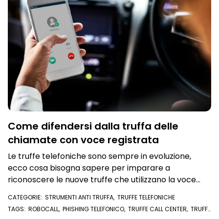
Come difendersi dalla truffa delle
chiamate con voce registrata
Le truffe telefoniche sono sempre in evoluzione,
ecco cosa bisogna sapere per imparare a
riconoscere le nuove truffe che utilizzano la voce
elettronica
CATEGORIE:
STRUMENTI ANTI TRUFFA
,
TRUFFE TELEFONICHE
TAGS:
ROBOCALL
,
PHISHING TELEFONICO
,
TRUFFE CALL CENTER
,
TRUFFE
TELEFONICHE
,
CALL CENTER
,
REGISTRO PUBBLICHE OPPOSIZIONI