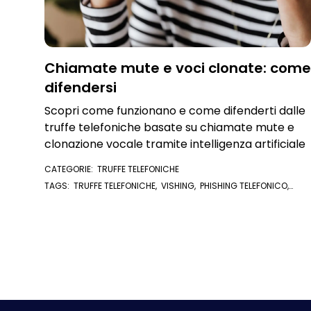
Chiamate mute e voci clonate: come
difendersi
Scopri come funzionano e come difenderti dalle
truffe telefoniche basate su chiamate mute e
clonazione vocale tramite intelligenza artificiale
CATEGORIE:
TRUFFE TELEFONICHE
TAGS:
TRUFFE TELEFONICHE
,
VISHING
,
PHISHING TELEFONICO
,
FURTO D'IDENTITÀ
,
FURTO DI IDENTITÀ
,
ESTORSIONE
,
INTELLIGENZA
ARTIFICIALE