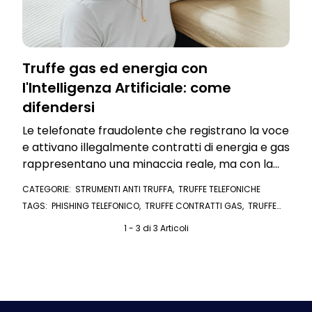
Truffe gas ed energia con
l'Intelligenza Artificiale: come
difendersi
Le telefonate fraudolente che registrano la voce
e attivano illegalmente contratti di energia e gas
rappresentano una minaccia reale, ma con la
giusta consapevolezza e precauzioni, è possibile
CATEGORIE:
STRUMENTI ANTI TRUFFA
,
TRUFFE TELEFONICHE
difendersi
TAGS:
PHISHING TELEFONICO
,
TRUFFE CONTRATTI GAS
,
TRUFFE
CONTRATTI LUCE
,
CONTRATTO LUCE E GAS
,
CONTRATTO LUCE
,
CONTRATTO GAS
,
U/EXPERT
1 - 3 di 3 Articoli
,
INTELLIGENZA ARTIFICIALE