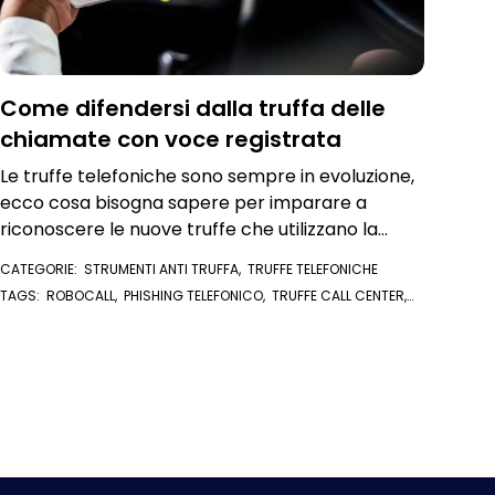
Come difendersi dalla truffa delle
chiamate con voce registrata
Le truffe telefoniche sono sempre in evoluzione,
ecco cosa bisogna sapere per imparare a
riconoscere le nuove truffe che utilizzano la
voce elettronica
CATEGORIE:
STRUMENTI ANTI TRUFFA
,
TRUFFE TELEFONICHE
TAGS:
ROBOCALL
,
PHISHING TELEFONICO
,
TRUFFE CALL CENTER
,
TRUFFE TELEFONICHE
,
CALL CENTER
,
REGISTRO PUBBLICHE
OPPOSIZIONI