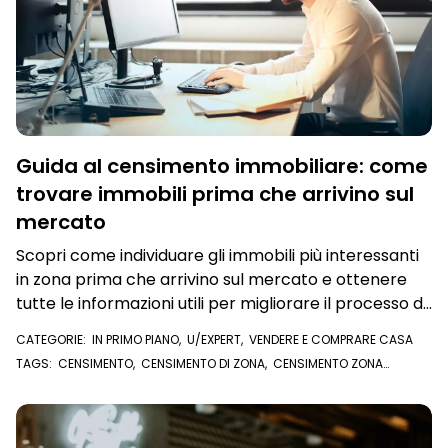
Guida al censimento immobiliare: come
trovare immobili prima che arrivino sul
mercato
Scopri come individuare gli immobili più interessanti
in zona prima che arrivino sul mercato e ottenere
tutte le informazioni utili per migliorare il processo di
acquisizione
CATEGORIE:
IN PRIMO PIANO
,
U/EXPERT
,
VENDERE E COMPRARE CASA
TAGS:
CENSIMENTO
,
CENSIMENTO DI ZONA
,
CENSIMENTO ZONA
DISCOVERY
,
ACQUISIZIONI
,
PROPRIETARI IMMOBILE
,
FARE ZONA
,
U/EXPERT