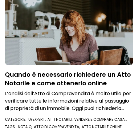
Quando è necessario richiedere un Atto
Notarile e come ottenerlo online
L’analisi dell’Atto di Compravendita è molto utile per
verificare tutte le informazioni relative al passaggio
di proprietà di un immobile. Oggi puoi richiederlo
anche da app
CATEGORIE:
U/EXPERT
,
ATTI NOTARILI
,
VENDERE E COMPRARE CASA
,
STRUMENTI ANTI TRUFFA
,
VISURE E DOCUMENTI ONLINE
,
IN PRIMO PIANO
TAGS:
NOTAIO
,
ATTO DI COMPRAVENDITA
,
ATTO NOTARILE ONLINE
,
REGISTRI IMMOBILIARI
,
ATTO NOTARILE
,
ATTO IMMOBILIARE
,
CONTRATTO PRELIMINARE
,
VISURA IPOTECARIA
,
ROGITO
,
U/EXPERT