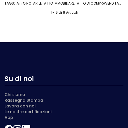
ATTI NOTARILI
,
VENDERE E COMPRARE CASA
TAGS:
ATTO NOTARILE
,
ATTO IMMOBILIARE
,
ATTO DI COMPRAVENDITA
,
CONSERVATORIA
,
CONSERVATORIA DEI REGISTRI IMMOBILIARI
,
VISURA
IPOTECARIA
,
U/EXPERT
1 - 9 di 9 Articoli
Su di noi
Chi siamo
Rassegna Stampa
Lavora con noi
Le nostre certificazioni
App