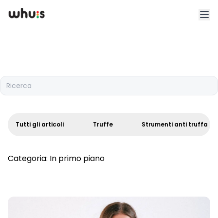
Esplora
Tariffe
Ricerca
Clienti
Blog
Tutti gli articoli
Truffe
Strumenti anti truffa
App
Categoria:
In primo piano
Whuis per lo sport
Accedi
Registrati