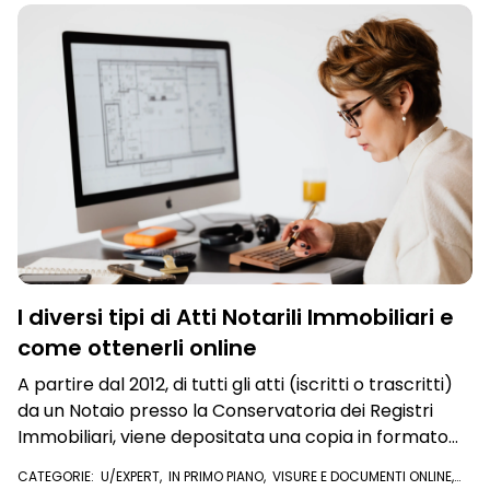
I diversi tipi di Atti Notarili Immobiliari e
come ottenerli online
A partire dal 2012, di tutti gli atti (iscritti o trascritti)
da un Notaio presso la Conservatoria dei Registri
Immobiliari, viene depositata una copia in formato
digitale, con relativa firma, in modo da renderli
CATEGORIE:
U/EXPERT
,
IN PRIMO PIANO
,
VISURE E DOCUMENTI ONLINE
,
disponibilii anche online