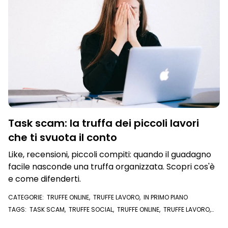
Task scam: la truffa dei piccoli lavori
che ti svuota il conto
Like, recensioni, piccoli compiti: quando il guadagno
facile nasconde una truffa organizzata. Scopri cos'è
e come difenderti.
CATEGORIE:
TRUFFE ONLINE
,
TRUFFE LAVORO
,
IN PRIMO PIANO
TAGS:
TASK SCAM
,
TRUFFE SOCIAL
,
TRUFFE ONLINE
,
TRUFFE LAVORO
,
OFFERTA DI LAVORO
,
TRUFFA OFFERTA DI LAVORO
,
OFFERTE DI LAVORO
,
ACCOUNT WHATSAPP