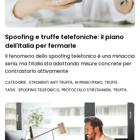
Spoofing e truffe telefoniche: il piano
dell'Italia per fermarle
Il fenomeno dello spoofing telefonico è una minaccia
seria, ma l’Italia sta adottando misure concrete per
contrastarlo attivamente
CATEGORIE:
STRUMENTI ANTI TRUFFA
,
IN PRIMO PIANO
,
TRUFFE
TELEFONICHE
TAGS:
SPOOFING TELEFONICO
,
PROTOCOLLO STIR/SHAKEN
,
TRUFFA
TELEFONICA
,
TRUFFE TELEFONICHE
,
SPOOFING
,
CALL CENTER