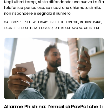
Negli ultimi tempi, si sta diffondendo una nuova truffa
telefonica pericolosa: se ricevi una chiamata simile,
non rispondere e segnala il numero.
CATEGORIE:
TRUFFE WHATSAPP
,
TRUFFE TELEFONICHE
,
IN PRIMO PIANO
,
STRUMENTI ANTI TRUFFA
TAGS:
TRUFFA OFFERTA DI LAVORO
,
OFFERTA DI LAVORO
,
OFFERTE DI
LAVORO
,
TRUFFE WHATSAPP
,
TRUFFE TELEFONICHE
,
TRUFFA TELEFONICA
Allarme Phishing: l’email di PayPal che ti