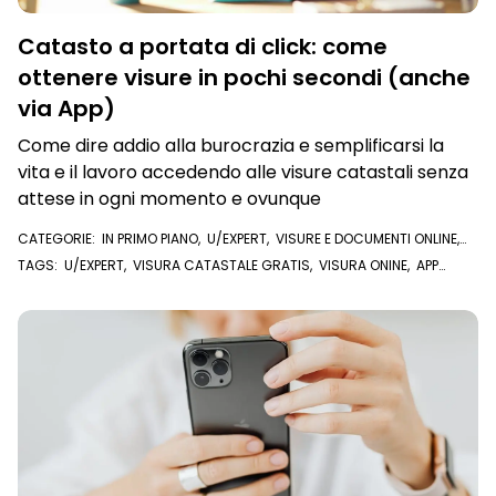
Catasto a portata di click: come
ottenere visure in pochi secondi (anche
via App)
Come dire addio alla burocrazia e semplificarsi la
vita e il lavoro accedendo alle visure catastali senza
attese in ogni momento e ovunque
CATEGORIE:
IN PRIMO PIANO
,
U/EXPERT
,
VISURE E DOCUMENTI ONLINE
,
VISURA CATASTALE
,
VISURA IPOTECARIA
TAGS:
U/EXPERT
,
VISURA CATASTALE GRATIS
,
VISURA ONINE
,
APP
CATASTO
,
APP VISURE ONLINE
,
MIO CATASTO
,
VISURE ONLINE
,
VISURA
CATASTALE