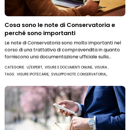
Cosa sono le note di Conservatoria e
perché sono importanti
Le note di Conservatoria sono molto importanti nel
corso di una trattativa di compravendita in quanto
forniscono una documentazione ufficiale sulla
proprietà e possono essere utilizzate per
CATEGORIE:
U/EXPERT
,
VISURE E DOCUMENTI ONLINE
,
VISURA
determinare la proprietà effettiva dell'immobile e
IPOTECARIA
TAGS:
VISURE IPOTECARIE
,
SVILUPPO NOTE CONSERVATORIA
,
per verificare la sua storia
CONSERVATORIA DEI REGISTRI IMMOBILIARI
,
CONSERVATORIA
,
NOTE DI
CONSERVATORIA
,
FORMALITÀ
,
VISURA IPOTECARIA
,
PIGNORAMENTI
,
IPOTECHE
,
U/EXPERT