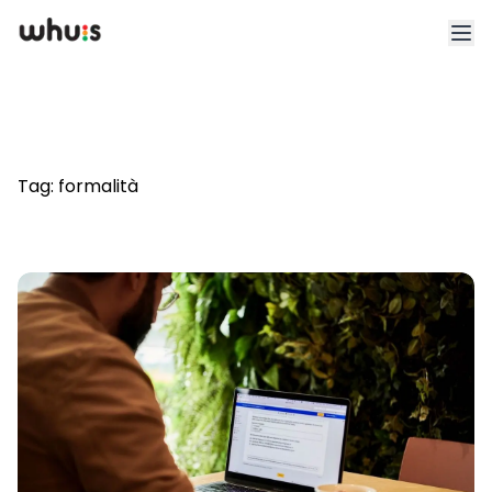
Esplora
Tariffe
Tag:
formalità
Clienti
Blog
App
Whuis per lo sport
Accedi
Registrati