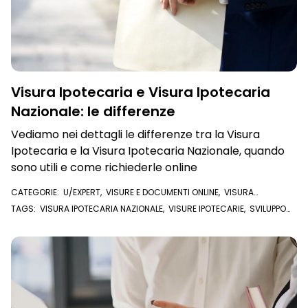
Visura Ipotecaria e Visura Ipotecaria
Nazionale: le differenze
Vediamo nei dettagli le differenze tra la Visura
Ipotecaria e la Visura Ipotecaria Nazionale, quando
sono utili e come richiederle online
CATEGORIE:
U/EXPERT
,
VISURE E DOCUMENTI ONLINE
,
VISURA
IPOTECARIA
TAGS:
VISURA IPOTECARIA NAZIONALE
,
VISURE IPOTECARIE
,
SVILUPPO
NOTE CONSERVATORIA
,
VISURE IPOTECARIE NAZIONALI
,
VISURA ONLINE
,
CONSERVATORIA
,
FORMALITÀ
,
VISURA IPOTECARIA
,
U/EXPERT