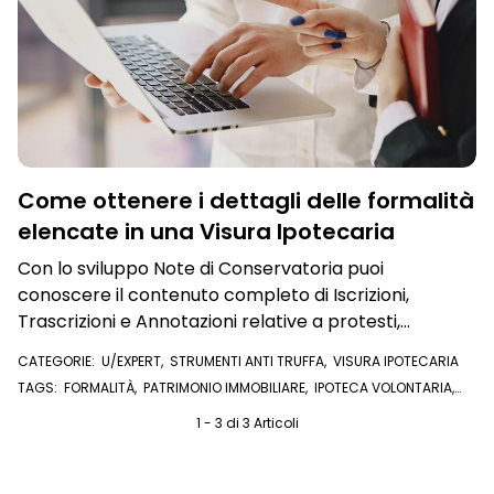
Come ottenere i dettagli delle formalità
elencate in una Visura Ipotecaria
Con lo sviluppo Note di Conservatoria puoi
conoscere il contenuto completo di Iscrizioni,
Trascrizioni e Annotazioni relative a protesti,
ipoteche giudiziali, pignoramenti e molto altro
CATEGORIE:
U/EXPERT
,
STRUMENTI ANTI TRUFFA
,
VISURA IPOTECARIA
TAGS:
FORMALITÀ
,
PATRIMONIO IMMOBILIARE
,
IPOTECA VOLONTARIA
,
NOTE DI CONSERVATORIA
,
ATTI NOTARILI
,
IPOTECA GIUDIZIALE
,
COMPRAVENDITA
,
U/EXPERT
1 - 3 di 3 Articoli