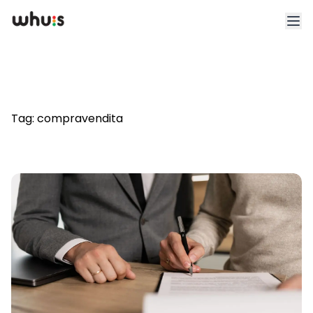
Esplora
Tariffe
Tag:
compravendita
Clienti
Blog
App
Whuis per lo sport
Accedi
Registrati