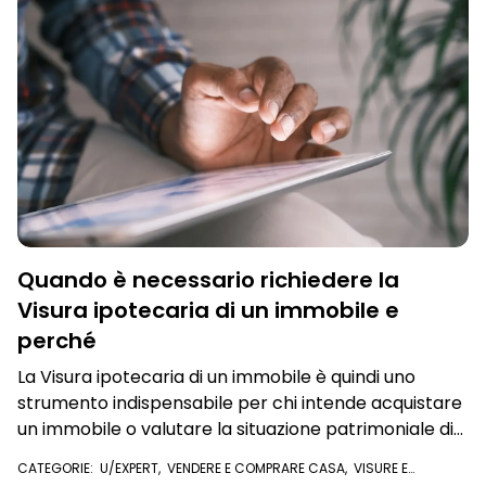
Quando è necessario richiedere la
Visura ipotecaria di un immobile e
perché
La Visura ipotecaria di un immobile è quindi uno
strumento indispensabile per chi intende acquistare
un immobile o valutare la situazione patrimoniale di
un soggetto legato a quell’immobile. Vediamo
CATEGORIE:
U/EXPERT
,
VENDERE E COMPRARE CASA
,
VISURE E
quando è necessario richiederla e perché
DOCUMENTI ONLINE
,
VISURA IPOTECARIA