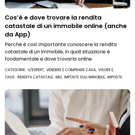
Cos’è e dove trovare la rendita
catastale di un immobile online (anche
da App)
Perché è così importante conoscere la rendita
catastale di un immobile, in quali situazione è
fondamentale e dove trovarla online
CATEGORIE:
U/EXPERT
,
VENDERE E COMPRARE CASA
,
VISURE E
DOCUMENTI ONLINE
,
VISURA CATASTALE
TAGS:
RENDITA CATASTALE
,
IMU
,
IMPOSTE SULL’IMMOBILE
,
IMPOSTE
IMMOBILE
,
COMPRAVENDITA
,
CATASTO
,
U/EXPERT