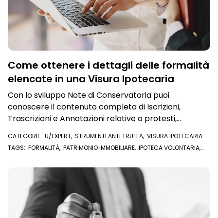
Come ottenere i dettagli delle formalità
elencate in una Visura Ipotecaria
Con lo sviluppo Note di Conservatoria puoi
conoscere il contenuto completo di Iscrizioni,
Trascrizioni e Annotazioni relative a protesti,
ipoteche giudiziali, pignoramenti e molto altro
CATEGORIE:
U/EXPERT
,
STRUMENTI ANTI TRUFFA
,
VISURA IPOTECARIA
TAGS:
FORMALITÀ
,
PATRIMONIO IMMOBILIARE
,
IPOTECA VOLONTARIA
,
NOTE DI CONSERVATORIA
,
ATTI NOTARILI
,
IPOTECA GIUDIZIALE
,
COMPRAVENDITA
,
U/EXPERT