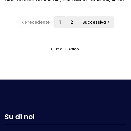
EDILIZIO
,
CASA
,
CATASTO
,
COMPRAVENDITA
,
AGENZIA IMMOBILIARE
,
COMPRARE CASA
Precedente
1
2
Successiva
1 - 12 di 13 Articoli
Su di noi