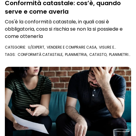
Conformità catastale: cos’è, quando
serve e come averla
Cos'è la conformità catastale, in quali casi è
obbligatoria, cosa si rischia se non la si possiede e
come ottenerla
CATEGORIE:
U/EXPERT
,
VENDERE E COMPRARE CASA
,
VISURE E
DOCUMENTI ONLINE
,
VISURA CATASTALE
,
PLANIMETRIA CATASTALE
TAGS:
CONFORMITÀ CATASTALE
,
PLANIMETRIA
,
CATASTO
,
PLANIMETRIA
CATASTALE
,
COMPRAVENDITA
,
ACQUISTARE CASA
,
VENDERE CASA
,
U/EXPERT
,
COMPRARE CASA
,
ATTO DI COMPRAVENDITA
,
REGISTRO
PUBBLICHE OPPOSIZIONI