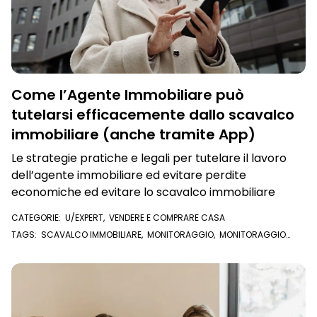
Come l’Agente Immobiliare può
tutelarsi efficacemente dallo scavalco
immobiliare (anche tramite App)
Le strategie pratiche e legali per tutelare il lavoro
dell’agente immobiliare ed evitare perdite
economiche ed evitare lo scavalco immobiliare
CATEGORIE:
U/EXPERT
,
VENDERE E COMPRARE CASA
TAGS:
SCAVALCO IMMOBILIARE
,
MONITORAGGIO
,
MONITORAGGIO
IMMOBILE
,
AGENTE IMMOBILIARE
,
ATTO DI COMPRAVENDITA
,
COMPRAVENDITA
,
U/EXPERT
,
NOTIZIE LIVE