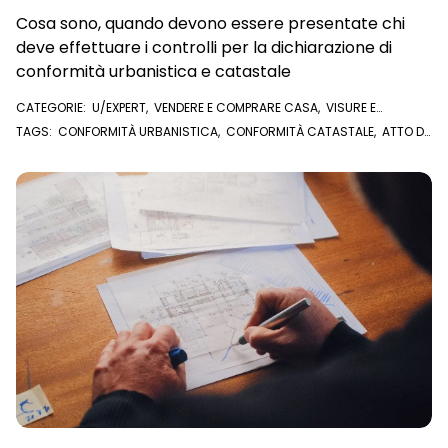
Cosa sono, quando devono essere presentate chi
deve effettuare i controlli per la dichiarazione di
conformità urbanistica e catastale
CATEGORIE:
U/EXPERT
,
VENDERE E COMPRARE CASA
,
VISURE E
DOCUMENTI ONLINE
,
PLANIMETRIA CATASTALE
TAGS:
CONFORMITÀ URBANISTICA
,
CONFORMITÀ CATASTALE
,
ATTO DI
COMPRAVENDITA
,
CATASTO
,
PLANIMETRIA CATASTALE
,
COMPRAVENDITA
,
VISURA CATASTALE
,
U/EXPERT