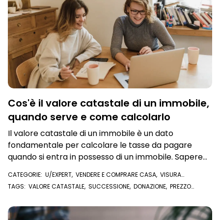
Cos'è il valore catastale di un immobile,
quando serve e come calcolarlo
Il valore catastale di un immobile è un dato
fondamentale per calcolare le tasse da pagare
quando si entra in possesso di un immobile. Sapere
cos'è e dove trovarlo è importante per prendere
CATEGORIE:
U/EXPERT
,
VENDERE E COMPRARE CASA
,
VISURA
decisioni informate in caso di compravendite
CATASTALE
TAGS:
VALORE CATASTALE
,
SUCCESSIONE
,
DONAZIONE
,
PREZZO
immobiliari, donazioni e successioni.
VALORE
,
COMPRAVENDITA
,
VISURA CATASTALE
,
U/EXPERT