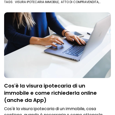
TAGS:
VISURA IPOTECARIA IMMOBILE
,
ATTO DI COMPRAVENDITA
,
CONSERVATORIA
,
CONSERVATORIA DEI REGISTRI IMMOBILIARI
,
VISURA
IPOTECARIA
,
COMPRAVENDITA
,
U/EXPERT
Cos'è la visura ipotecaria di un
immobile e come richiederla online
(anche da App)
Cos'è la visura ipotecaria di un immobile, cosa
contiene, quando è necessaria e come ottenerla