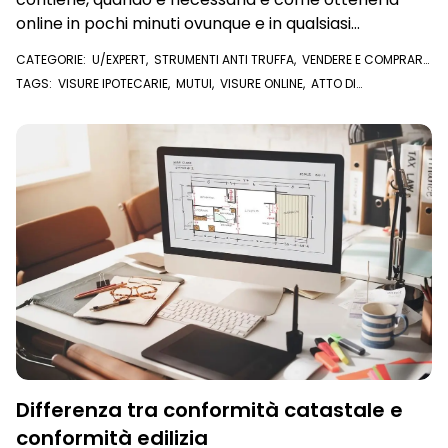
online in pochi minuti ovunque e in qualsiasi
momento
CATEGORIE:
U/EXPERT
,
STRUMENTI ANTI TRUFFA
,
VENDERE E COMPRARE
CASA
,
VISURE E DOCUMENTI ONLINE
,
VISURA IPOTECARIA
TAGS:
VISURE IPOTECARIE
,
MUTUI
,
VISURE ONLINE
,
ATTO DI
COMPRAVENDITA
,
COMPRAVENDITA
,
VISURA IPOTECARIA
,
IMMOBILE
,
IPOTECHE
,
PIGNORAMENTI
,
VISURA CATASTALE
,
U/EXPERT
Differenza tra conformità catastale e
conformità edilizia