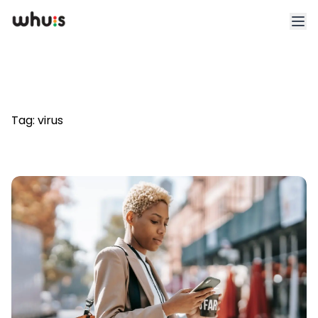
Esplora
Tariffe
Tag:
virus
Clienti
Blog
App
Whuis per lo sport
Accedi
Registrati