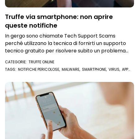
Truffe via smartphone: non aprire
queste notifiche
In gergo sono chiamate Tech Support Scams
perché utilizzano la tecnica di fornirti un supporto
tecnico gratuito per risolvere subito un problema
molto pericoloso sul tuo smartphone
CATEGORIE:
TRUFFE ONLINE
TAGS:
NOTIFICHE PERICOLOSE
,
MALWARE
,
SMARTPHONE
,
VIRUS
,
APP
TRUFFA
,
ACCOUNT SICURO FACEBOOK
,
GOOGLE