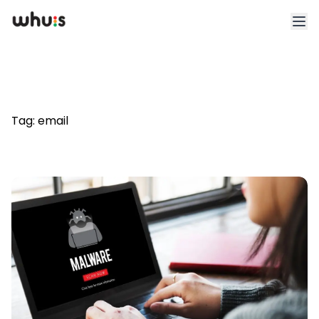
Esplora
Tariffe
Tag:
email
Clienti
Blog
App
Whuis per lo sport
Accedi
Registrati