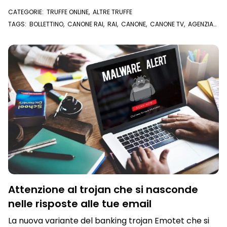
e come difendersi.
CATEGORIE:
TRUFFE ONLINE
,
ALTRE TRUFFE
TAGS:
BOLLETTINO
,
CANONE RAI
,
RAI
,
CANONE
,
CANONE TV
,
AGENZIA
DELLE ENTRATE
,
RIMBORSO
,
EMAIL
,
TRUFFE
Attenzione al trojan che si nasconde
nelle risposte alle tue email
La nuova variante del banking trojan Emotet che si