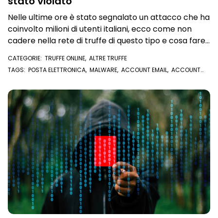
stato violato
Nelle ultime ore è stato segnalato un attacco che ha
coinvolto milioni di utenti italiani, ecco come non
cadere nella rete di truffe di questo tipo e cosa fare
se il proprio account è stato violato
CATEGORIE:
TRUFFE ONLINE
,
ALTRE TRUFFE
TAGS:
POSTA ELETTRONICA
,
MALWARE
,
ACCOUNT EMAIL
,
ACCOUNT
VIOLATO
,
PASSWORD
,
TROJAN
,
SPAM
,
EMAIL