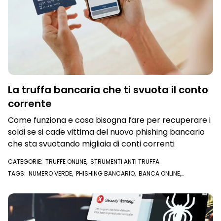
La truffa bancaria che ti svuota il conto
corrente
Come funziona e cosa bisogna fare per recuperare i
soldi se si cade vittima del nuovo phishing bancario
che sta svuotando migliaia di conti correnti
CATEGORIE:
TRUFFE ONLINE
,
STRUMENTI ANTI TRUFFA
TAGS:
NUMERO VERDE
,
PHISHING BANCARIO
,
BANCA ONLINE
,
CREDENZIALI
,
DARK WEB
,
HOME BANKING
,
SMS
,
EMAIL