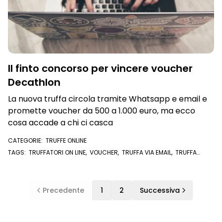
Il finto concorso per vincere voucher
Decathlon
La nuova truffa circola tramite Whatsapp e email e
promette voucher da 500 a 1.000 euro, ma ecco
cosa accade a chi ci casca
CATEGORIE:
TRUFFE ONLINE
TAGS:
TRUFFATORI ON LINE
,
VOUCHER
,
TRUFFA VIA EMAIL
,
TRUFFA
WHATSAPP
,
TRUFFA
,
CYBERTRUFFE
,
CONCORSO
,
DECATHLON
,
TRUFFE
ONLINE
,
EMAIL
Precedente
1
2
Successiva