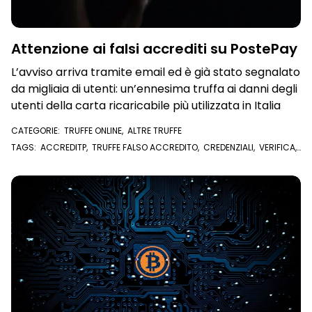
Attenzione ai falsi accrediti su PostePay
L’avviso arriva tramite email ed è già stato segnalato
da migliaia di utenti: un’ennesima truffa ai danni degli
utenti della carta ricaricabile più utilizzata in Italia
CATEGORIE:
TRUFFE ONLINE
,
ALTRE TRUFFE
TAGS:
ACCREDITP
,
TRUFFE FALSO ACCREDITO
,
CREDENZIALI
,
VERIFICA
,
POSTEPAY
,
TRUFFA
,
EMAIL