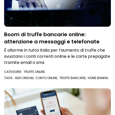
Boom di truffe bancarie online:
attenzione a messaggi e telefonate
È allarme in tutta Italia per l’aumento di truffe che
svuotano i conti correnti online e le carte prepagate
tramite email o sms
CATEGORIE:
TRUFFE ONLINE
TAGS:
ADICONSUM
,
CONTO ONLINE
,
TRUFFE BANCARIE
,
HOME BANKING
,
SMISHING
,
CONTO CORRENTE
,
TRUFFE ONLINE
,
EMAIL
,
SMS