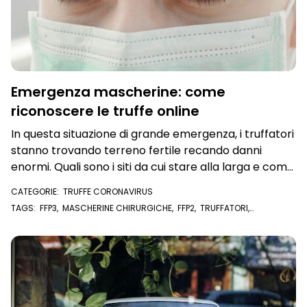
Emergenza mascherine: come
riconoscere le truffe online
In questa situazione di grande emergenza, i truffatori
stanno trovando terreno fertile recando danni
enormi. Quali sono i siti da cui stare alla larga e come
acquistare mascherine in sicurezza
CATEGORIE:
TRUFFE CORONAVIRUS
TAGS:
FFP3
,
MASCHERINE CHIRURGICHE
,
FFP2
,
TRUFFATORI
,
CORONAVIRUS
,
COVID-19
,
MASCHERINE
,
EMERGENZA
,
OXYBREATH
PRO
,
SAFE MASK