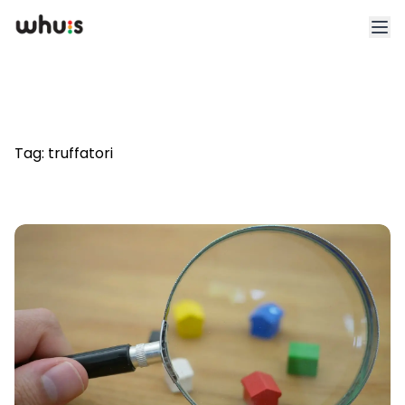
Esplora
Tariffe
Tag:
truffatori
Clienti
Blog
App
Whuis per lo sport
Accedi
Registrati