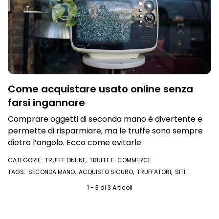
Come acquistare usato online senza
farsi ingannare
Comprare oggetti di seconda mano è divertente e
permette di risparmiare, ma le truffe sono sempre
dietro l’angolo. Ecco come evitarle
CATEGORIE:
TRUFFE ONLINE
,
TRUFFE E-COMMERCE
TAGS:
SECONDA MANO
,
ACQUISTO SICURO
,
TRUFFATORI
,
SITI
CERTIFICATI
,
SECONDAMANO
,
ACQUISTARE USATO
,
ACQUISTARE
ONLINE
,
TRUFFATORI ON LINE
1 - 3 di 3 Articoli
,
SITI ANNUNCI
,
TRUFFE