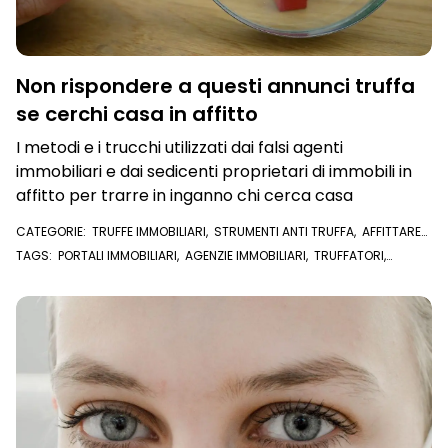
Non rispondere a questi annunci truffa
se cerchi casa in affitto
I metodi e i trucchi utilizzati dai falsi agenti
immobiliari e dai sedicenti proprietari di immobili in
affitto per trarre in inganno chi cerca casa
CATEGORIE:
TRUFFE IMMOBILIARI
,
STRUMENTI ANTI TRUFFA
,
AFFITTARE
CASA
TAGS:
PORTALI IMMOBILIARI
,
AGENZIE IMMOBILIARI
,
TRUFFATORI
,
TRUFFA IMMOBILIARE
,
AGENZIA IMMOBILIARE
,
AFFITTARE CASA
,
PORTALE IMMOBILIARE
,
ANNUNCIO
,
CASA IN AFFITTO
,
TRUFFE
IMMOBILIARI