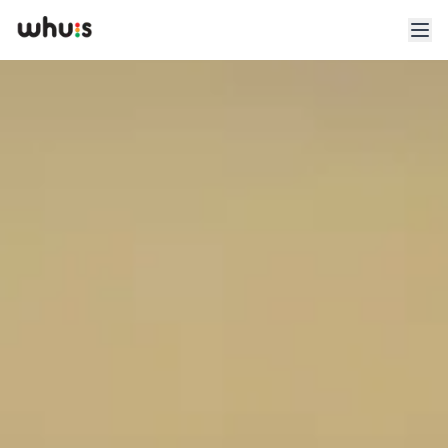
Esplora
Tariffe
Clienti
Blog
App
Whuis per lo sport
Accedi
Registrati