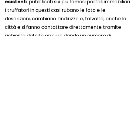
esistenti
pubblicati sui più famosi portali immobiliari.
I truffatori in questi casi rubano le foto e le
descrizioni, cambiano l’indirizzo e, talvolta, anche la
città e si fanno contattare direttamente tramite
richiesta dal sito oppure dando un numero di
telefono associato ad una falsa identità.
Generalmente fingono di non vivere in quella città,
quasi sempre dichiarano di lavorare all’estero e di
avere già molte richieste. Mandano foto, dettagli e
anche la scansione della carta d’identità e chiedono
una
caparra
come garanzia per far vedere
l’appartamento o come acconto sull’affitto. A volte
utilizzano la formula: provalo e, se non ti piace, ti
restituisco la somma. Naturalmente, una volta
versata la somma, i truffatori diventano irreperibili.
Come evitare le truffe sulle case in affitto