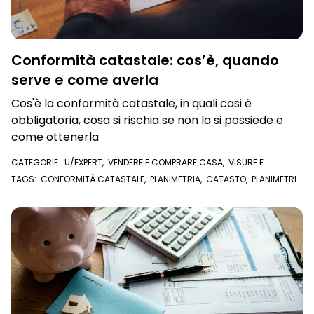
Conformità catastale: cos’è, quando
serve e come averla
Cos'è la conformità catastale, in quali casi è
obbligatoria, cosa si rischia se non la si possiede e
come ottenerla
CATEGORIE:
U/EXPERT
,
VENDERE E COMPRARE CASA
,
VISURE E
DOCUMENTI ONLINE
,
VISURA CATASTALE
,
PLANIMETRIA CATASTALE
TAGS:
CONFORMITÀ CATASTALE
,
PLANIMETRIA
,
CATASTO
,
PLANIMETRIA
CATASTALE
,
COMPRAVENDITA
,
ACQUISTARE CASA
,
VENDERE CASA
,
U/EXPERT
,
COMPRARE CASA
,
ATTO DI COMPRAVENDITA
,
REGISTRO
PUBBLICHE OPPOSIZIONI