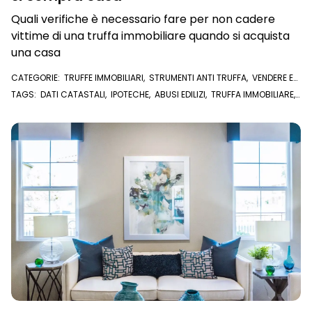
Quali verifiche è necessario fare per non cadere
vittime di una truffa immobiliare quando si acquista
una casa
CATEGORIE:
TRUFFE IMMOBILIARI
,
STRUMENTI ANTI TRUFFA
,
VENDERE E
COMPRARE CASA
TAGS:
DATI CATASTALI
,
IPOTECHE
,
ABUSI EDILIZI
,
TRUFFA IMMOBILIARE
,
COMPRARE CASA
,
VENDERE CASA
,
IMMOBILIARE
,
TRUFFE IMMOBILIARI