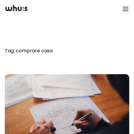
Esplora
Tariffe
Tag:
comprare casa
Clienti
Blog
App
Whuis per lo sport
Accedi
Registrati