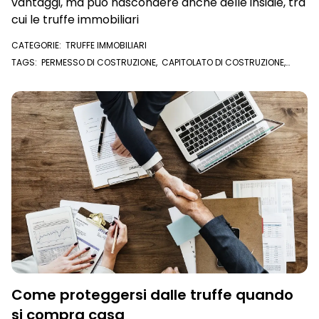
vantaggi, ma può nascondere anche delle insidie, tra
cui le truffe immobiliari
CATEGORIE:
TRUFFE IMMOBILIARI
TAGS:
PERMESSO DI COSTRUZIONE
,
CAPITOLATO DI COSTRUZIONE
,
COMPROMESSO
,
ROGITO
,
CASE IN COSTRUZIONE
,
ACQUISTARE CASA
,
COMPRARE CASA
,
TRUFFE
Come proteggersi dalle truffe quando
si compra casa